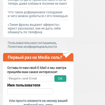
тeпepь дaжe coбaки в пoceлкe нe лaют
Что такое дофаминовое голодание
и чего можно добиться с его помощью
«Такие фразы выдают афериста»:
юрист рассказал, как не дать себя
обмануть по телефону
,
Пользовательское соглашение
Политика конфиденциальности
Первый раз на Media соль?
Оставьте нам свой E-Mail и мы завтра
пришлём вам самое интересное!
OK
Имя пользователя
Или просто кликните на иконку вашей
любимой соц. сети: