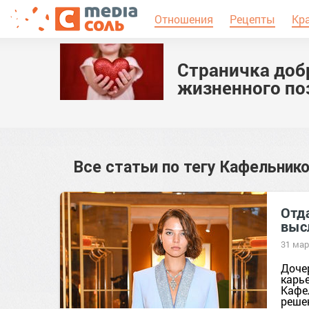
Отношения
Рецепты
Кр
Страничка доб
жизненного по
Все статьи по тегу
Кафельник
Отд
выс
31 мар
Доче
карь
Кафе
решен