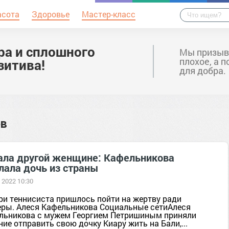
асота
Здоровье
Мастер-класс
ра и сплошного
Мы призыв
плохое, а 
зитива!
для добра.
ов
ала другой женщине: Кафельникова
лала дочь из страны
 2022 10:30
ри теннисиста пришлось пойти на жертву ради
еры. Алеся Кафельникова Социальные сетиАлеся
льникова с мужем Георгием Петришиным приняли
ие отправить свою дочку Киару жить на Бали,...