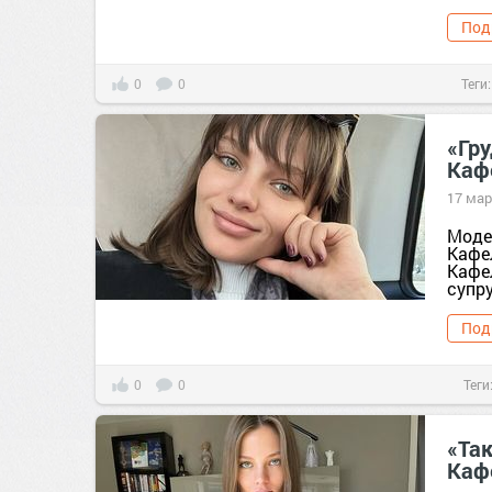
Под
0
0
Теги
«Гру
Каф
17 мар
Моде
Кафе
Кафе
супру
Под
0
0
Теги
«Так
Каф