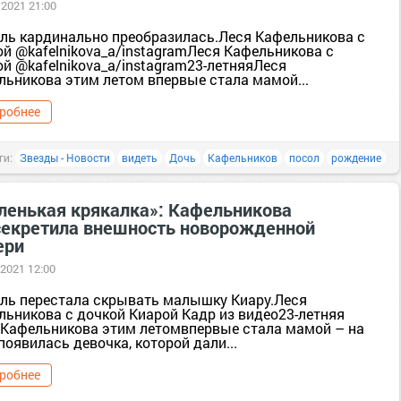
 2021 21:00
ль кардинально преобразилась.Леся Кафельникова с
ой @kafelnikova_a/instagramЛеся Кафельникова с
ой @kafelnikova_a/instagram23-летняяЛеся
льникова этим летом впервые стала мамой...
робнее
ги:
Звезды - Новости
видеть
Дочь
Кафельников
посол
рождение
ленькая крякалка»: Кафельникова
секретила внешность новорожденной
ери
 2021 12:00
ль перестала скрывать малышку Киару.Леся
льникова с дочкой Киарой Кадр из видео23-летняя
 Кафельникова этим летомвпервые стала мамой – на
появилась девочка, которой дали...
робнее