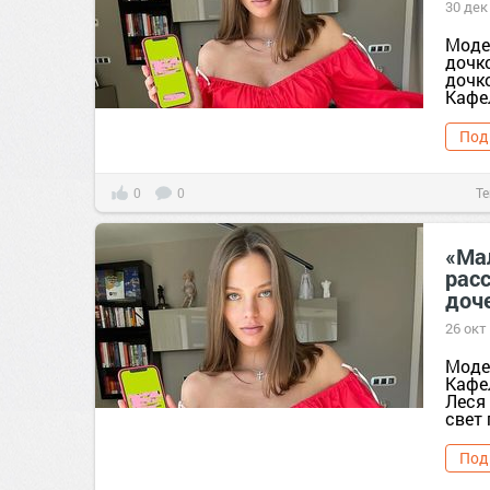
30 дек
Моде
дочк
дочк
Кафе
Под
0
0
Те
«Ма
рас
доч
26 окт
Моде
Кафе
Леся
свет 
Под