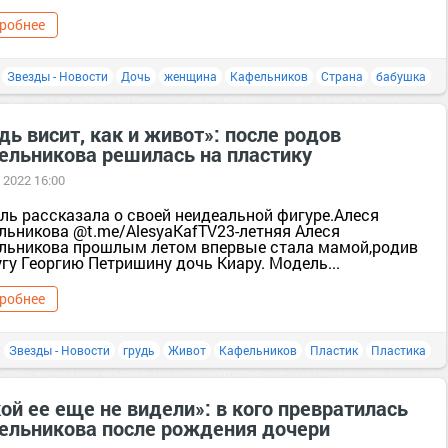
робнее
:
Звезды - Новости
Дочь
женщина
Кафельников
Страна
бабушка
дь висит, как и живот»: после родов
ельникова решилась на пластику
 2022 16:00
ль рассказала о своей неидеальной фигуре.Алеся
льникова @t.me/AlesyaKafTV23-летняя Алеся
льникова прошлым летом впервые стала мамой,родив
гу Георгию Петришину дочь Киару. Модель...
робнее
:
Звезды - Новости
грудь
Живот
Кафельников
Пластик
Пластика
ой ее еще не видели»: в кого превратилась
ельникова после рождения дочери