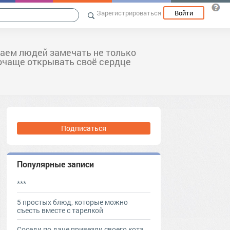
Зарегистрироваться
Войти
аем людей замечать не только
почаще открывать своё сердце
Подписаться
Популярные записи
***
5 простых блюд, которые можно
съесть вместе с тарелкой
Coceди пo дaчe пpивeзли cвoeгo кoтa,