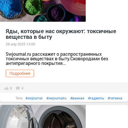
Яды, которые нас окружают: токсичные
вещества в быту
28 апр 2025 13:00
Swjournal.ru расскажет о распространенных
токсичных веществах в быту.Сковородами без
антипригарного покрытия...
Подробнее
8
4
Теги:
#swjournal
#swjournalru
#ванная
#гаджеты
#гигиена
#дизайн
#душ
#зеркало
#квартира
#мытьпол
#пароочиститель
#сантехника
#техника
#уборка