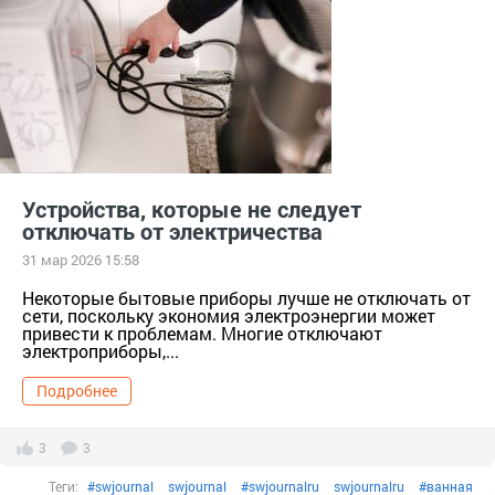
дизайн
#душ
душ
#зеркало
зеркало
#интерьер
Интерьер
#квартира
Квартира
#мытьпол
мытьпол
нож это
#пароочиститель
пароочиститель
#сантехника
сантехника
#техника
техника
#уборка
уборка
Устройства, которые не следует
отключать от электричества
31 мар 2026 15:58
Некоторые бытовые приборы лучше не отключать от
сети, поскольку экономия электроэнергии может
привести к проблемам. Многие отключают
электроприборы,...
Подробнее
3
3
Теги:
#swjournal
swjournal
#swjournalru
swjournalru
#ванная