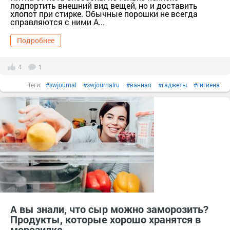
подпортить внешний вид вещей, но и доставить
хлопот при стирке. Обычные порошки не всегда
справляются с ними А...
Подробнее
4
1
Теги:
#swjournal
#swjournalru
#ванная
#гаджеты
#гигиена
#дизайн
#душ
#зеркало
#интерьер
#квартира
#мытьпол
#пароочиститель
#сантехника
#техника
#уборка
А вы знали, что сыр можно заморозить?
Продукты, которые хорошо хранятся в
морозилке