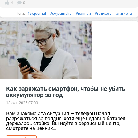
4
0
Теги:
#swjournal
#swjournalru
#ванная
#гаджеты
#гигиена
#дизайн
#душ
#зеркало
#квартира
#мытьпол
#пароочиститель
#сантехника
#техника
#уборка
Как заряжать смартфон, чтобы не убить
аккумулятор за год
13 окт 2025 07:00
Вам знакома эта ситуация — телефон начал
разряжаться за полдня, хотя еще недавно батарея
держалась стойко. Вы идёте в сервисный центр,
смотрите на ценник...