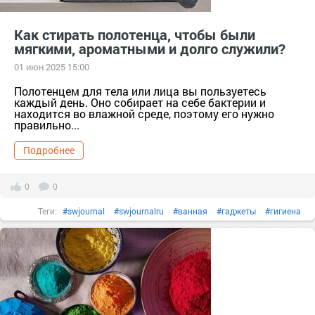
Как стирать полотенца, чтобы были
мягкими, ароматными и долго служили?
01 июн 2025 15:00
Полотенцем для тела или лица вы пользуетесь
каждый день. Оно собирает на себе бактерии и
находится во влажной среде, поэтому его нужно
правильно...
Подробнее
0
0
Теги:
#swjournal
#swjournalru
#ванная
#гаджеты
#гигиена
#дизайн
#душ
#зеркало
#интерьер
#квартира
#мытьпол
#пароочиститель
#сантехника
#техника
#уборка