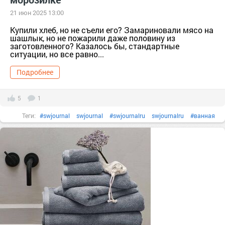
21 июн 2025 13:00
Купили хлеб, но не съели его? Замариновали мясо на
шашлык, но не пожарили даже половину из
заготовленного? Казалось бы, стандартные
ситуации, но все равно...
Подробнее
5
1
Теги:
#swjournal
swjournal
#swjournalru
swjournalru
#ванная
ванная
#гаджеты
Гаджеты
#гигиена
гигиена
#дизайн
дизайн
#душ
душ
#зеркало
зеркало
#интерьер
Интерьер
#квартира
Квартира
#мытьпол
мытьпол
#пароочиститель
пароочиститель
#сантехника
сантехника
#техника
техника
#уборка
уборка