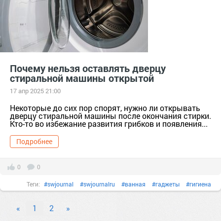
Почему нельзя оставлять дверцу
стиральной машины открытой
17 апр 2025 21:00
Некоторые до сих пор спорят, нужно ли открывать
дверцу стиральной машины после окончания стирки.
Кто-то во избежание развития грибков и появления...
Подробнее
0
0
Теги:
#swjournal
#swjournalru
#ванная
#гаджеты
#гигиена
#дизайн
#душ
#зеркало
#интерьер
#квартира
#мытьпол
«
1
2
»
#пароочиститель
#сантехника
#техника
#уборка