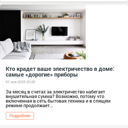
ванная
#гаджеты
Гаджеты
#гигиена
гигиена
#дизайн
дизайн
#душ
душ
#зеркало
зеркало
#интерьер
Интерьер
#квартира
Квартира
#мытьпол
мытьпол
#пароочиститель
пароочиститель
#сантехника
сантехника
#техника
техника
#уборка
уборка
Кто крадет ваше электричество в доме:
самые «дорогие» приборы
01 ноя 2025 20:20
За месяц в счетах за электричество набегает
внушительная сумма? Возможно, потому что
включенная в сеть бытовая техника и в спящем
режиме продолжает...
Подробнее