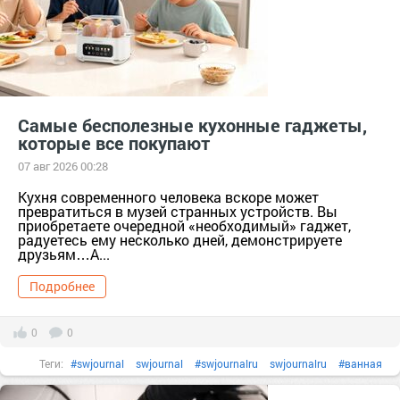
Самые бесполезные кухонные гаджеты,
которые все покупают
07 авг 2026 00:28
Кухня современного человека вскоре может
превратиться в музей странных устройств. Вы
приобретаете очередной «необходимый» гаджет,
радуетесь ему несколько дней, демонстрируете
друзьям…А...
Подробнее
0
0
Теги:
#swjournal
swjournal
#swjournalru
swjournalru
#ванная
ванная
#гаджеты
Гаджеты
#гигиена
гигиена
#дизайн