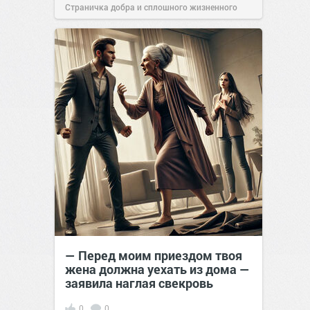
Страничка добра и сплошного жизненного
позитива!
18:20
07 апр 2025
— Перед моим приездом твоя
жена должна уехать из дома —
заявила наглая свекровь
0
0