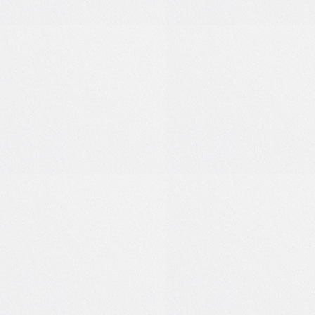
позитива!
17:38
Вчера
0
0