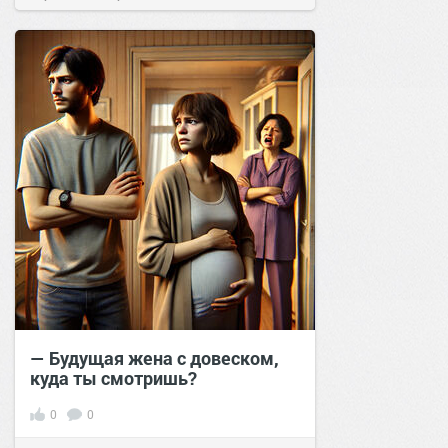
позитива!
14:39
21 мар 2026
— Будущая жена с довеском,
куда ты смотришь?
0
0