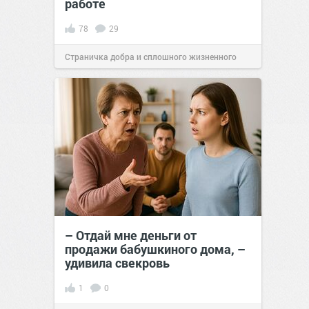
работе
78
29
Страничка добра и сплошного жизненного
позитива!
20:17
27 окт 2021
– Отдай мне деньги от
продажи бабушкиного дома, –
удивила свекровь
1
0