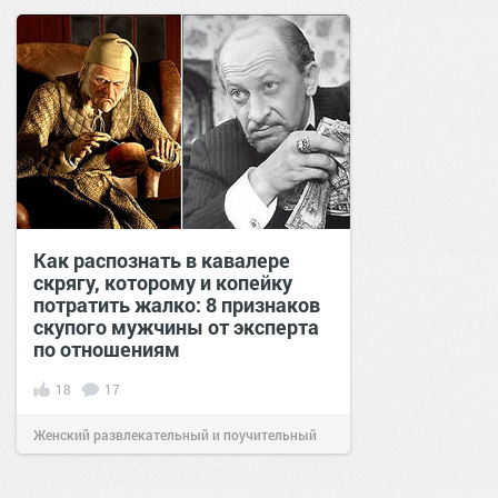
позитива!
11:01
10 янв 2021
Как распознать в кавалере
скрягу, которому и копейку
потратить жалко: 8 признаков
скупого мужчины от эксперта
по отношениям
18
17
Женский развлекательный и поучительный
сайт.
19:25
27 окт 2022