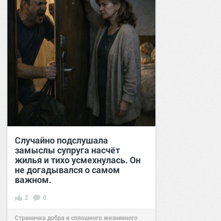
Случайно подслушала
замыслы супруга насчёт
жилья и тихо усмехнулась. Он
не догадывался о самом
важном.
2
0
Страничка добра и сплошного жизненного