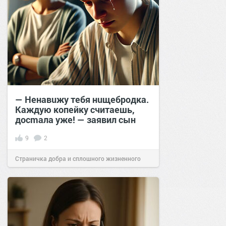
— Ненавuжу тебя нuщебродка.
Каждую копейку считаешь,
досmала уже! — заявил сын
9
2
Страничка добра и сплошного жизненного
позитива!
15:11
09 окт 2024