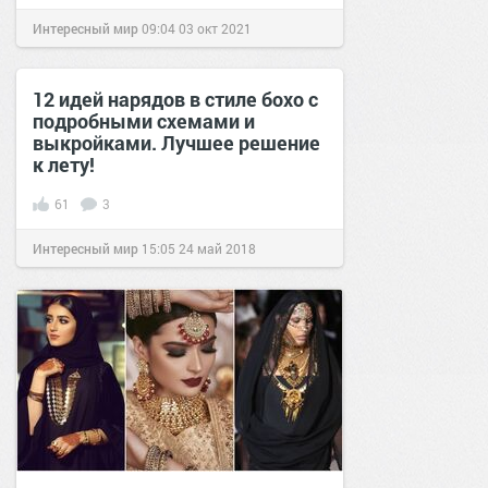
Интересный мир
09:04
03 окт 2021
12 идей нарядов в стиле бохо с
подробными схемами и
выкройками. Лучшее решение
к лету!
61
3
Интересный мир
15:05
24 май 2018