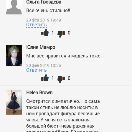
Ольга Гвоздева
Все очень стильно!!
20 фев 2019 19:49
Ответить
1
0
Юлия Мамро
Мне все нравится и модель тоже
20 фев 2019 10:36
Ответить
1
0
Helen Brown
Смотрится симпатично. Но сама
такой стиль не люблю носить: в
нем пропадает фигура-песочные
часы. У меня есть знакомая,
большой бюст+невыраженная
талия+узкие бёдра. Ей все такое