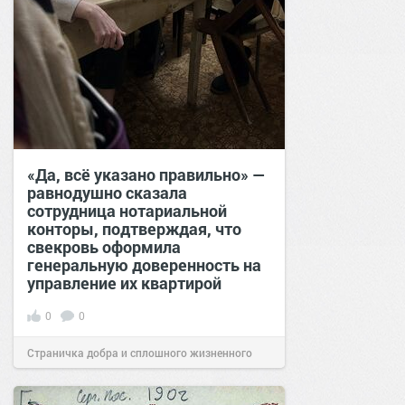
«Да, всё указано правильно» —
равнодушно сказала
сотрудница нотариальной
конторы, подтверждая, что
свекровь оформила
генеральную доверенность на
управление их квартирой
0
0
Страничка добра и сплошного жизненного
позитива!
17:38
Сегодня