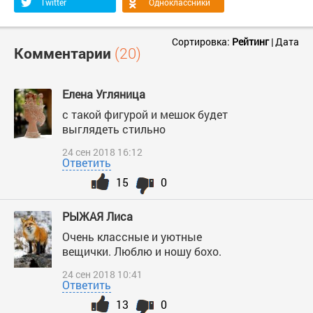
Twitter
Одноклассники
Сортировка:
Рейтинг
|
Дата
Комментарии
(20)
Елена Угляница
с такой фигурой и мешок будет
выглядеть стильно
24 сен 2018 16:12
Ответить
15
0
РЫЖАЯ Лиса
Очень классные и уютные
вещички. Люблю и ношу бохо.
24 сен 2018 10:41
Ответить
13
0