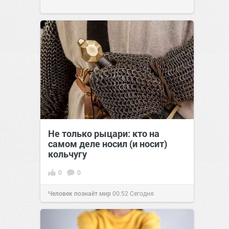
Не только рыцари: кто на
самом деле носил (и носит)
кольчугу
0
0
Человек познаёт мир
00:52
Сегодня