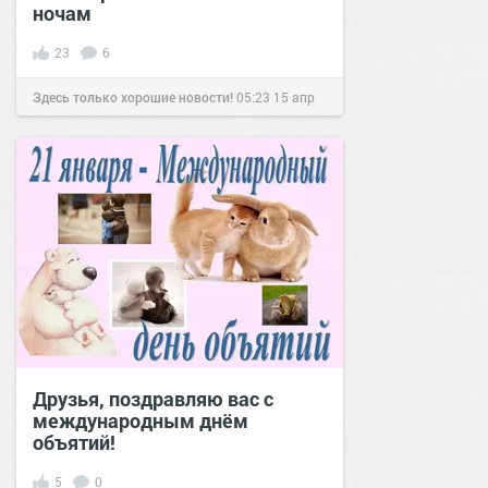
ночам
23
6
Здесь только хорошие новости!
05:23
15 апр
2021
Друзья, поздравляю вас с
международным днём
объятий!
5
0