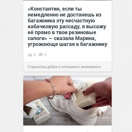
«Константин, если ты
немедленно не достанешь из
багажника эту несчастную
кабачковую рассаду, я высажу
её прямо в твои резиновые
сапоги» — сказала Марина,
угрожающе шагая к багажнику
0
0
Страничка добра и сплошного жизненного
позитива!
00:28
Сегодня