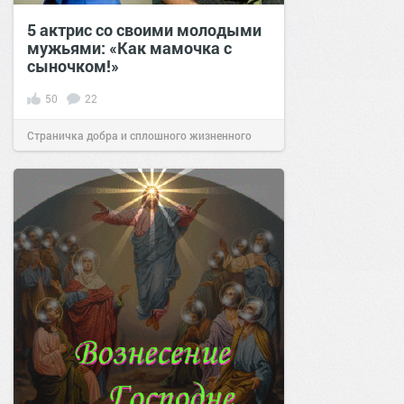
5 актрис со своими молодыми
мужьями: «Как мамочка с
сыночком!»
50
22
Страничка добра и сплошного жизненного
позитива!
22:25
13 июн 2021