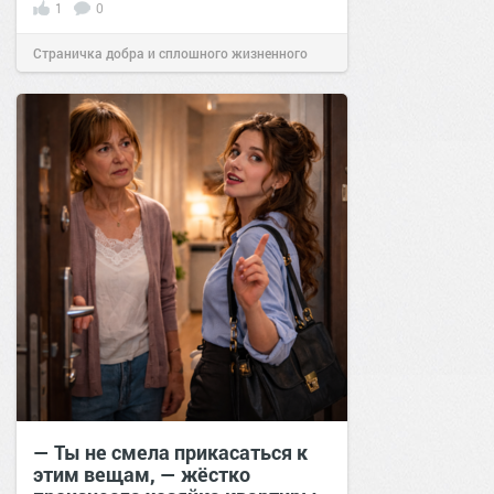
1
0
Страничка добра и сплошного жизненного
позитива!
13:39
02 мар 2026
— Ты не смела прикасаться к
этим вещам, — жёстко