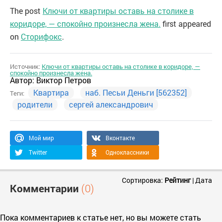
The post
Ключи от квартиры оставь на столике в
коридоре, — спокойно произнесла жена.
first appeared
on
Сторифокс
.
Источник:
Ключи от квартиры оставь на столике в коридоре, —
спокойно произнесла жена.
Автор:
Виктор Петров
Квартира
наб. Песьи Деньги [562352]
Теги:
родители
сергей александрович
Мой мир
Вконтакте
Twitter
Одноклассники
Сортировка:
Рейтинг
|
Дата
Комментарии
(0)
Пока комментариев к статье нет, но вы можете стать