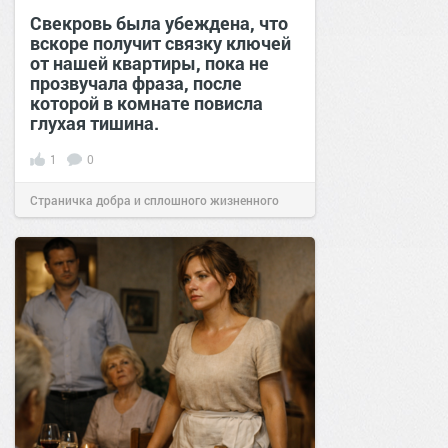
Свекровь была убеждена, что
вскоре получит связку ключей
от нашей квартиры, пока не
прозвучала фраза, после
которой в комнате повисла
глухая тишина.
1
0
Страничка добра и сплошного жизненного
позитива!
16:39
10 мар 2026