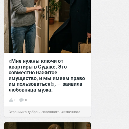
«Мне нужны ключи от
квартиры в Судаке. Это
совместно нажитое
имущество, и мы имеем право
им пользоваться!», — заявила
любовница мужа.
0
0
Страничка добра и сплошного жизненного
позитива!
12:39
24 апр 2026