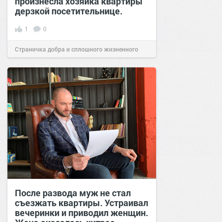
произнесла хозяйка квартиры
дерзкой посетительнице.
1
0
Страничка добра и сплошного жизненного
позитива!
12:39
24 фев 2026
После развода муж не стал
съезжать квартиры. Устраивал
вечеринки и приводил женщин.