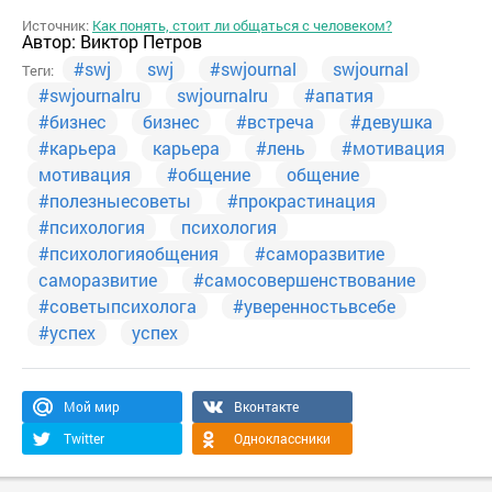
Источник:
Как понять, стоит ли общаться с человеком?
Автор:
Виктор Петров
#swj
swj
#swjournal
swjournal
Теги:
#swjournalru
swjournalru
#апатия
#бизнес
бизнес
#встреча
#девушка
#карьера
карьера
#лень
#мотивация
мотивация
#общение
общение
#полезныесоветы
#прокрастинация
#психология
психология
#психологияобщения
#саморазвитие
саморазвитие
#самосовершенствование
#советыпсихолога
#уверенностьвсебе
#успех
успех
Мой мир
Вконтакте
Twitter
Одноклассники