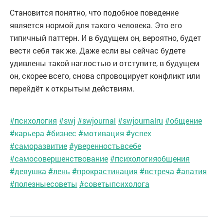
Становится понятно, что подобное поведение
является нормой для такого человека. Это его
типичный паттерн. И в будущем он, вероятно, будет
вести себя так же. Даже если вы сейчас будете
удивлены такой наглостью и отступите, в будущем
он, скорее всего, снова спровоцирует конфликт или
перейдёт к открытым действиям.
#психология
#swj
#swjournal
#swjournalru
#общение
#карьера
#бизнес
#мотивация
#успех
#саморазвитие
#уверенностьвсебе
#самосовершенствование
#психологияобщения
#девушка
#лень
#прокрастинация
#встреча
#апатия
#полезныесоветы
#советыпсихолога