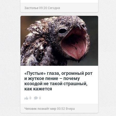
Застолье
09:20
Сегодня
«Пустые» глаза, огромный рот
и жуткое пение – почему
козодой не такой страшный,
как кажется
0
0
Человек познаёт мир
00:52
Вчера