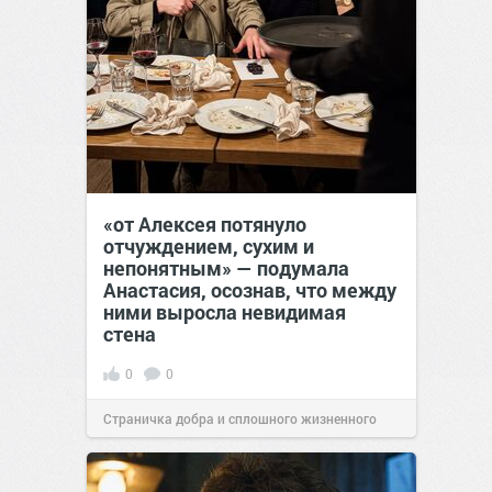
«от Алексея потянуло
отчуждением, сухим и
непонятным» — подумала
Анастасия, осознав, что между
ними выросла невидимая
стена
0
0
Страничка добра и сплошного жизненного
позитива!
13:38
Сегодня