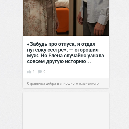
«Забудь про отпуск, я отдал
путёвку сестре», — огорошил
муж. Но Елена случайно узнала
совсем другую историю…
1
0
Страничка добра и сплошного жизненного
позитива!
00:28
Вчера