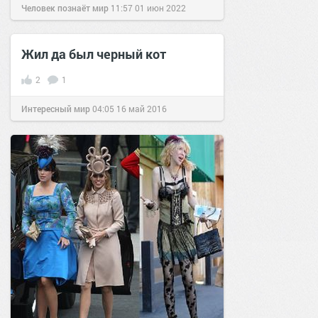
Человек познаёт мир
11:57
01 июн 2022
Жил да был черный кот
2
1
Интересный мир
04:05
16 май 2016