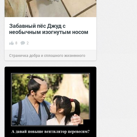
Забавный пёс Джуд с
необычным изогнутым носом
8
2
Страничка добра и сплошного жизненного
позитива!
14:50
15 июл 2023