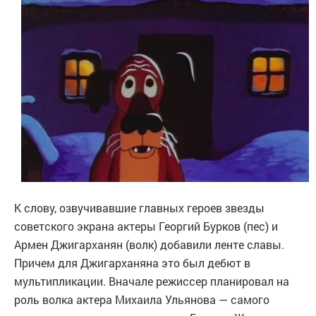
К слову, озвучивавшие главных героев звезды
советского экрана актеры Георгий Бурков (пес) и
Армен Джигарханян (волк) добавили ленте славы.
Причем для Джигарханяна это был дебют в
мультипликации. Вначале режиссер планировал на
роль волка актера Михаила Ульянова — самого