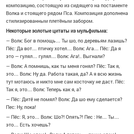
композицию, состоящую из сидящего на постаменте
Волка и стоящего рядом Пса. Композиция дополнена
стилизированным плетёным забором.
Некоторые золотые цитаты из мульфильма:
— Волк: Бог в помощь… Ты шо, по деревьям лазишь?
Пёс: Да вот… птичку хотел… Волк: Ага… Пёс: Да я
это — гулял… гулял… Волк: Ага!.. Выгнали?
— Волк: А помнишь, как ты меня гонял? Пёс: Так я,
это… Волк: Ну да. Работа такая, да? А я всю жизнь
тут мотаюсь и никто мне сам косточку не даст. Пёс:
Так я, это… Волк: Теперь как я, а?
— Пёс: Дитё не помял? Волк: Да шо ему сделается?
Пес: Ну, пока!
— Пёс: Я, это… Волк: Шо?! Опять?! Пес : Не… Ты…
это… Есть хочешь?