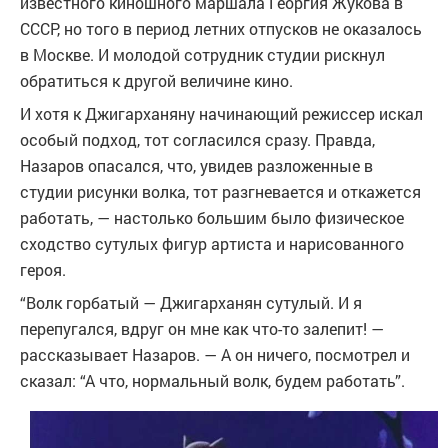
известного киношного маршала Георгия Жукова в
СССР, но того в период летних отпусков не оказалось
в Москве. И молодой сотрудник студии рискнул
обратиться к другой величине кино.
И хотя к Джигарханяну начинающий режиссер искал
особый подход, тот согласился сразу. Правда,
Назаров опасался, что, увидев разложенные в
студии рисунки волка, тот разгневается и откажется
работать, — настолько большим было физическое
сходство сутулых фигур артиста и нарисованного
героя.
“Волк горбатый — Джигарханян сутулый. И я
перепугался, вдруг он мне как что-то залепит! —
рассказывает Назаров. — А он ничего, посмотрел и
сказал: “А что, нормальный волк, будем работать”.