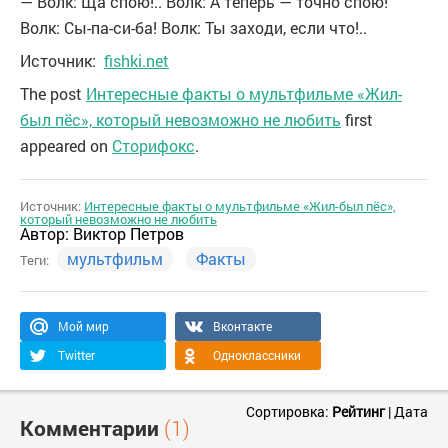
— Волк: Ща спою!.. Волк: А теперь — точно спою!
Волк: Сы-па-си-ба! Волк: Ты заходи, если что!..
Источник:
fishki.net
The post
Интересные факты о мультфильме «Жил-
был пёс», который невозможно не любить
first
appeared on
Сторифокс
.
Источник:
Интересные факты о мультфильме «Жил-был пёс»,
который невозможно не любить
Автор:
Виктор Петров
мультфильм
Факты
Теги:
Мой мир
Вконтакте
Twitter
Одноклассники
Сортировка:
Рейтинг
|
Дата
Комментарии
(1)