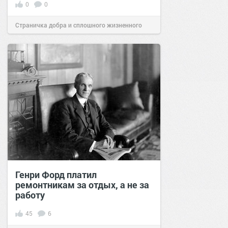
0
0
Страничка добра и сплошного жизненного
позитива!
11:57
14 фев 2023
Генри Форд платил
ремонтникам за отдых, а не за
работу
45
6