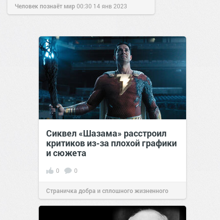
Человек познаёт мир
00:30
14 янв 2023
Сиквел «Шазама» расстроил
критиков из-за плохой графики
и сюжета
0
0
Страничка добра и сплошного жизненного
позитива!
18:14
16 мар 2023