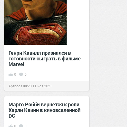
Генри Кавилл признался в
готовности сыграть в фильме
Marvel
0
0
Артобоз
08:20
11 ноя 2021
Марго Робби вернется к роли
Харли Квинн в киновселенной
DC
0
0