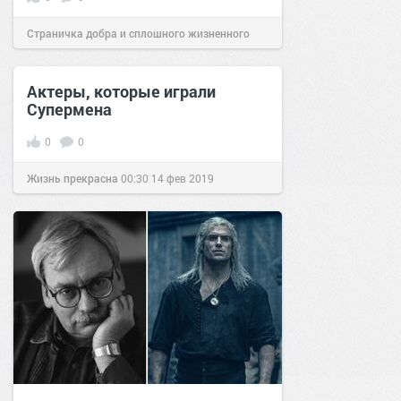
Страничка добра и сплошного жизненного
позитива!
14:19
13 сен 2022
Актеры, которые играли
Супермена
0
0
Жизнь прекрасна
00:30
14 фев 2019