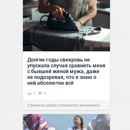
Долгие годы свекровь не
упускала случая сравнить меня
с бывшей женой мужа, даже
не подозревая, что я знаю о
ней абсолютно всё
0
0
Страничка добра и сплошного жизненного
позитива!
00:29
07 авг 2026