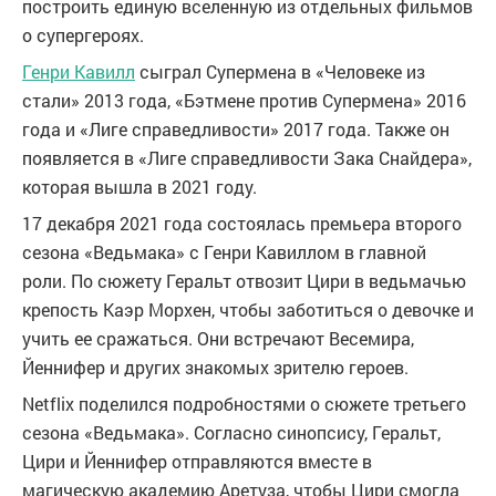
построить единую вселенную из отдельных фильмов
о супергероях.
Генри Кавилл
сыграл Супермена в «Человеке из
стали» 2013 года, «Бэтмене против Супермена» 2016
года и «Лиге справедливости» 2017 года. Также он
появляется в «Лиге справедливости Зака Снайдера»,
которая вышла в 2021 году.
17 декабря 2021 года состоялась премьера второго
сезона «Ведьмака» с Генри Кавиллом в главной
роли. По сюжету Геральт отвозит Цири в ведьмачью
крепость Каэр Морхен, чтобы заботиться о девочке и
учить ее сражаться. Они встречают Весемира,
Йеннифер и других знакомых зрителю героев.
Netflix поделился подробностями о сюжете третьего
сезона «Ведьмака». Согласно синопсису, Геральт,
Цири и Йеннифер отправляются вместе в
магическую академию Аретуза, чтобы Цири смогла