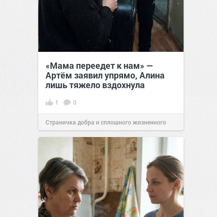
«Мама переедет к нам» —
Артём заявил упрямо, Алина
лишь тяжело вздохнула
1
0
Страничка добра и сплошного жизненного
позитива!
00:28
07 авг 2026