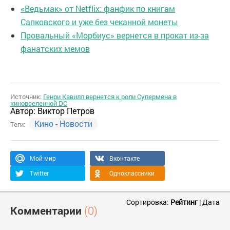
«Ведьмак» от Netflix: фанфик по книгам
Сапковского и уже без чеканной монеты
Провальный «Морбиус» вернется в прокат из-за
фанатских мемов
Источник:
Генри Кавилл вернется к роли Супермена в
киновселенной DC
Автор:
Виктор Петров
Кино - Новости
Теги:
Мой мир
Вконтакте
Twitter
Одноклассники
Сортировка:
Рейтинг
|
Дата
Комментарии
(0)