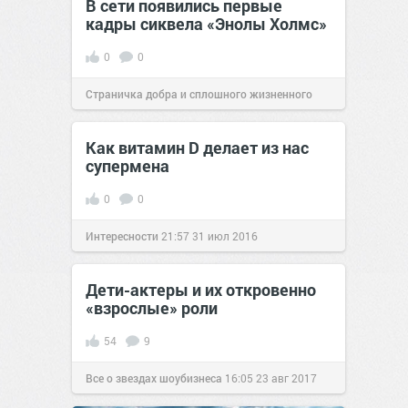
В сети появились первые
кадры сиквела «Энолы Холмс»
0
0
Страничка добра и сплошного жизненного
позитива!
17:27
18 авг 2022
Как витамин D делает из нас
супермена
0
0
Интересности
21:57
31 июл 2016
Дети-актеры и их откровенно
«взрослые» роли
54
9
Все о звездах шоубизнеса
16:05
23 авг 2017