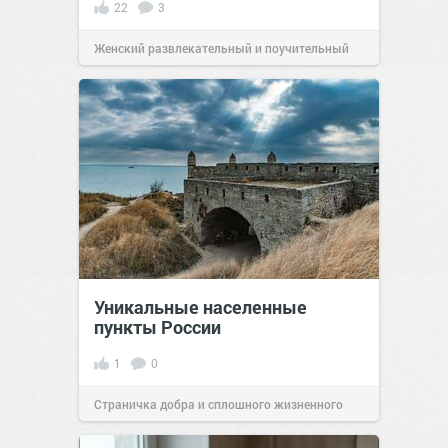
22
3
Женский развлекательный и поучительный
сайт.
22:14
30 апр 2022
Уникальные населенные
пункты России
1
0
Страничка добра и сплошного жизненного
позитива!
07:38
Сегодня