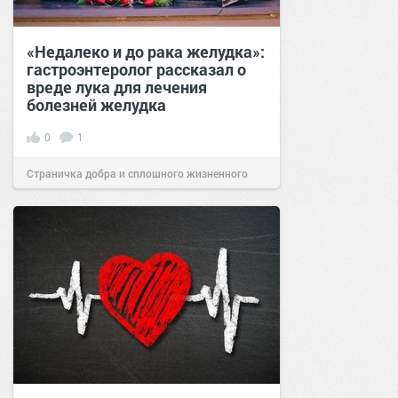
«Недалеко и до рака желудка»:
гастроэнтеролог рассказал о
вреде лука для лечения
болезней желудка
0
1
Страничка добра и сплошного жизненного
позитива!
09:12
07 фев 2022