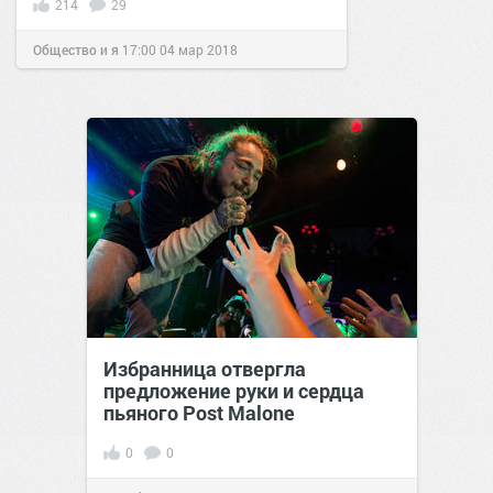
214
29
Общество и я
17:00
04 мар 2018
Избранница отвергла
предложение руки и сердца
пьяного Post Malone
0
0