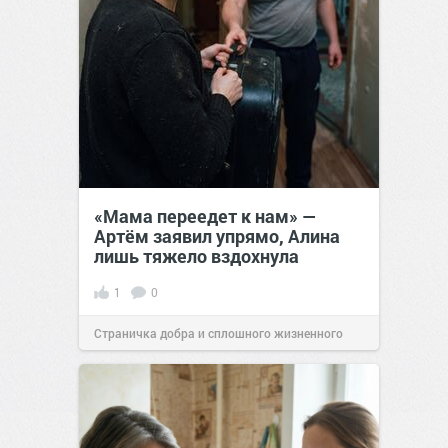
«Мама переедет к нам» —
Артём заявил упрямо, Алина
лишь тяжело вздохнула
1
0
Страничка добра и сплошного жизненного
позитива!
00:28
07 авг 2026