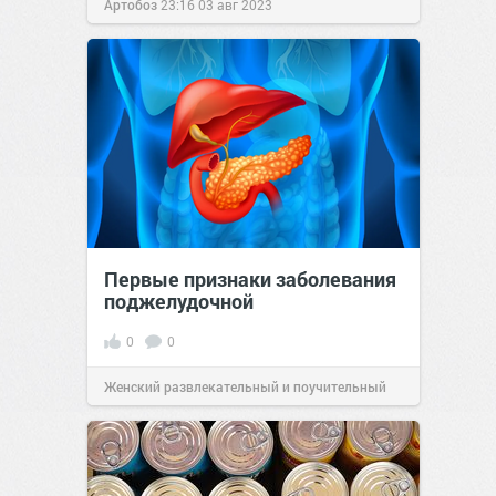
Артобоз
23:16
03 авг 2023
Первые признаки заболевания
поджелудочной
0
0
Женский развлекательный и поучительный
сайт.
22:07
04 ноя 2023