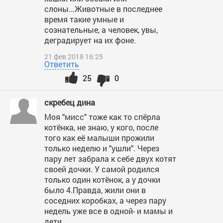
слоны...Животные в последнее
время такие умные и
сознательные, а человек, увы,
деградирует на их фоне.
21 фев 2018 16:25
Ответить
25
0
скребец дина
Моя "мисс" тоже как то спёрла
котёнка, не знаю, у кого, после
того как её малыши прожили
только неделю и "ушли". Через
пару лет забрала к себе двух котят
своей дочки. У самой родился
только один котёнок, а у дочки
было 4.Правда, жили они в
соседних коробках, а через пару
недель уже все в одной- и мамы и
дети.