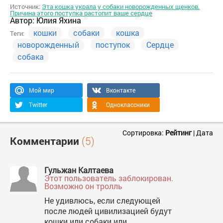
Источник:
Эта кошка украла у собаки новорожденных щенков.
Причина этого поступка растопит ваше сердце
Автор:
Юлия Яхина
кошки
собаки
кошка
Теги:
новорожденный
поступок
Сердце
собака
Мой мир
Вконтакте
Twitter
Одноклассники
Сортировка:
Рейтинг
|
Дата
Комментарии
(5)
Гульжан Калтаева
Этот пользователь заблокирован.
Возможно он тролль
Не удивлюсь, если следующей
после людей цивилизацией будут
кошки или собаки или