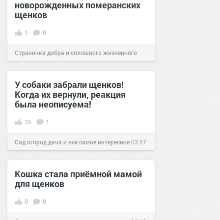
новорожденных померанских
щенков
1
0
Страничка добра и сплошного жизненного
позитива!
20:38
30 ноя 2023
У собаки забрали щенков!
Когда их вернули, реакция
была неописуема!
35
1
Сад огород дача и все самое интересное
03:57
05 авг 2016
Кошка стала приёмной мамой
для щенков
0
0