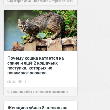
Сад огород дача и все самое интересное
06:10
30 янв 2017
Почему кошка катается на
спине и ещё 2 кошачьих
поступка, которых не
понимают хозяева
23
11
Страничка добра и сплошного жизненного
позитива!
09:49
25 июл 2021
Женщина убила 8 щенков на