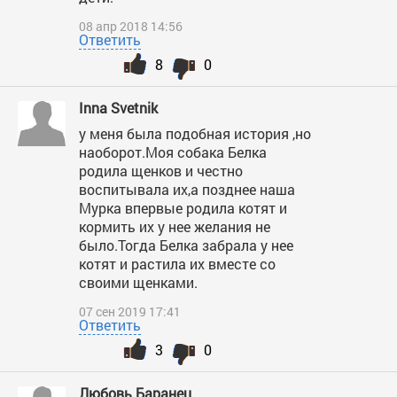
08 апр 2018 14:56
Ответить
8
0
Inna Svetnik
у меня была подобная история ,но
наоборот.Моя собака Белка
родила щенков и честно
воспитывала их,а позднее наша
Мурка впервые родила котят и
кормить их у нее желания не
было.Тогда Белка забрала у нее
котят и растила их вместе со
своими щенками.
07 сен 2019 17:41
Ответить
3
0
Любовь Баранец