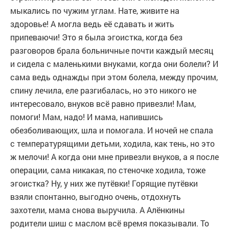
мыкались по чужим углам. Нате, живите на
здоровье! А могла ведь её сдавать и жить
припеваючи! Это я была эгоистка, когда без
разговоров брала больничные почти каждый месяц
и сидела с маленькими внуками, когда они болели? И
сама ведь однажды при этом болела, между прочим,
спину лечила, еле разгибалась, но это никого не
интересовало, внуков всё равно привезли! Мам,
помоги! Мам, надо! И мама, напившись
обезболивающих, шла и помогала. И ночей не спала
с температурящими детьми, ходила, как тень, но это
ж мелочи! А когда они мне привезли внуков, а я после
операции, сама никакая, по стеночке ходила, тоже
эгоистка? Ну, у них же путёвки! Горящие путёвки
взяли спонтанно, выгодно очень, отдохнуть
захотели, мама снова выручила. А Алёнкины
родители шиш с маслом всё время показывали. То