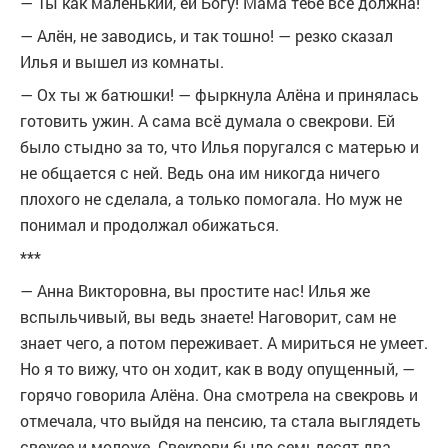
— Ты как маленький, ей Богу! Мама тебе всё должна!
— Алён, не заводись, и так тошно! — резко сказал
Илья и вышел из комнаты.
— Ох ты ж батюшки! — фыркнула Алёна и принялась
готовить ужин. А сама всё думала о свекрови. Ей
было стыдно за то, что Илья поругался с матерью и
не общается с ней. Ведь она им никогда ничего
плохого не сделала, а только помогала. Но муж не
понимал и продолжал обижаться.
***
— Анна Викторовна, вы простите нас! Илья же
вспыльчивый, вы ведь знаете! Наговорит, сам не
знает чего, а потом переживает. А мириться не умеет.
Но я то вижу, что он ходит, как в воду опущенный, —
горячо говорила Алёна. Она смотрела на свекровь и
отмечала, что выйдя на пенсию, та стала выглядеть
свежее и моложе. Свекрови было семьдесят два