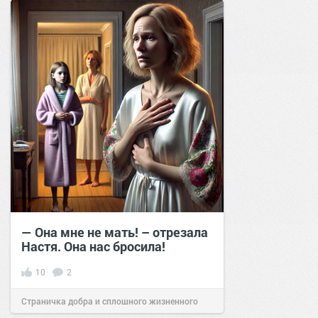
— Она мне не мать! – отрезала
Настя. Она нас бросила!
10
2
Страничка добра и сплошного жизненного