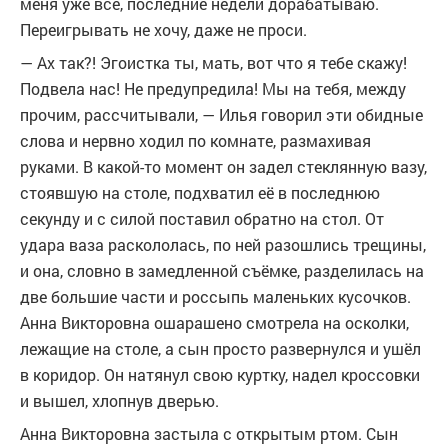
меня уже всё, последние недели дорабатываю.
Переигрывать не хочу, даже не проси.
— Ах так?! Эгоистка ты, мать, вот что я тебе скажу!
Подвела нас! Не предупредила! Мы на тебя, между
прочим, рассчитывали, — Илья говорил эти обидные
слова и нервно ходил по комнате, размахивая
руками. В какой-то момент он задел стеклянную вазу,
стоявшую на столе, подхватил её в последнюю
секунду и с силой поставил обратно на стол. От
удара ваза раскололась, по ней разошлись трещины,
и она, словно в замедленной съёмке, разделилась на
две большие части и россыпь маленьких кусочков.
Анна Викторовна ошарашено смотрела на осколки,
лежащие на столе, а сын просто развернулся и ушёл
в коридор. Он натянул свою куртку, надел кроссовки
и вышел, хлопнув дверью.
Анна Викторовна застыла с открытым ртом. Сын