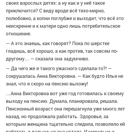
своих взрослых детях: а ну как и у неё такое
приключится? С виду вроде всё тихо-мирно,
полюбовно, а копни поглубже и выходит, что всё это
неискренне и к матери одно лишь потребительское
отношение.
— А это знаешь, как говорят? Пока по шерстке
гладишь, всё хорошо, а как против, так совсем по-
другому… — сказала она задумчиво.
— Да чего же я такого ужасного сделала-то?! —
сокрушалась Анна Викторовна. — Как будто Илья не
знал, что я скоро на пенсию выхожу!
…Анна Викторовна вот уже год готовилась к своему
выходу на пенсию. Думала, планировала, решала.
Пенсионный возраст она перешагнула уже много лет
назад, но продолжала работать. Здоровье, за
которым женщина тщательно следила, позволяло ей
работать и дальше, но она устала. И морально и