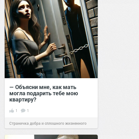
— Объясни мне, как мать
могла подарить тебе мою
квартиру?
1
1
Страничка добра и сплошного жизненного
позитива!
14:37
03 окт 2024