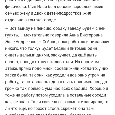
физически. Сын Илья был совсем взрослый, имел
семью: жену и двоих детей-подростков, жил
отдельно в том же городе.
— Вот выйду на пенсию, собаку заведу, будем с ней
гулять, — мечтательно говорила Анна Викторовна
Элле Андреевне. — Сейчас, пока работаю и не завожу
никого, что толку? Будет бедный питомец один
сидеть целыми днями, заскучает, да ещё выть
начнёт, соседи станут жаловаться. На восьмом
этаже, прямо подо мной, соседи жили когда-то, у них
хаски была, так они, как уходили все рано утром на
работу, та оставалась одна и выть принималась, да
громко так, прямо с ума нас всех сводила. Хорошо я
тоже на работу потом уходила, а остальные соседи
как, не знаю. То ли хозяева её в комнате запирали, то
ли что ещё, но грохот стоял, скрежет, она там
скреблась и на двери бросалась бедняга от