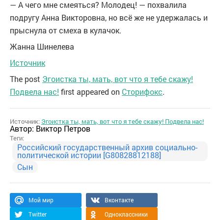
— А чего мне смеяться? Молодец! — похвалила
подругу Анна Викторовна, но всё же не удержалась и
прыснула от смеха в кулачок.
Жанна Шинелева
Источник
The post
Эгоистка ты, мать, вот что я тебе скажу!
Подвела нас!
first appeared on
Сторифокс
.
Источник:
Эгоистка ты, мать, вот что я тебе скажу! Подвела нас!
Автор:
Виктор Петров
Теги:
Российский государственный архив социально-
политической истории [G80828812188]
Сын
Мой мир
Вконтакте
Twitter
Одноклассники