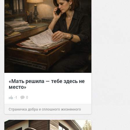
«Мать решила — тебе здесь не
место»
-1
0
Страничка добра и сплошного жизненного
позитива!
21:00
22 янв 2026