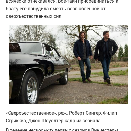
всячески отнекивался. Все-таки присоединиться к
брату его побудила смерть возлюбленной от
сверхъестественных сил.
«Сверхъестественное», реж. Роберт Сингер, Филип
Сгриккиа, Джон Шоуолтер
кадр из сериала
В течение нескольких первых сезонов Винчестеры