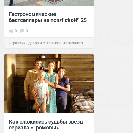
Гастрономические
бестселлеры на non/fictio№ 25
0
0
Страничка добра и сплошного жизненного
позитива!
15:47
31 мар 2023
Как сложились судьбы звёзд
сериала «Громовы»