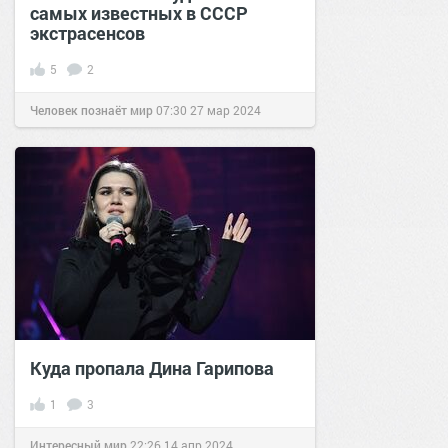
самых известных в СССР
экстрасенсов
5
2
Человек познаёт мир
07:30
27 мар 2024
Куда пропала Дина Гарипова
1
3
Интересный мир
22:26
14 апр 2024