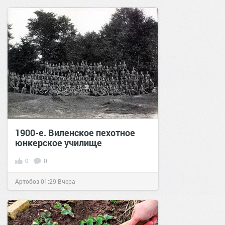
позитива!
00:29
Вчера
1900-е. Виленское пехотное
юнкерское училище
0
0
Артобоз
01:29
Вчера