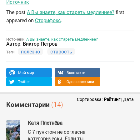
Источник
The post
А Вы знаете, как стареть медленнее?
first
appeared on
Сторифокс
.
Источник:
А Вы знаете, как стареть медленнее?
Автор:
Виктор Петров
полезно
старость
Теги:
Мой мир
Вконтакте
Twitter
Одноклассники
Сортировка:
Рейтинг
|
Дата
Комментарии
(14)
Катя Плетнёва
С 7 пунктом не согласна
категорически. Если ты