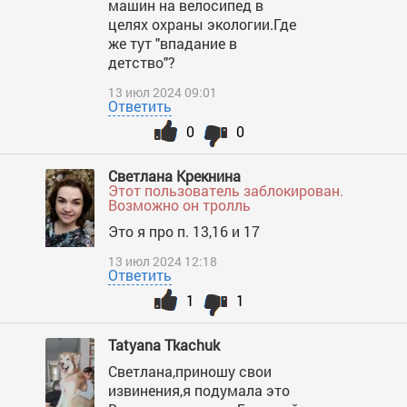
машин на велосипед в
целях охраны экологии.Где
же тут "впадание в
детство"?
13 июл 2024 09:01
Ответить
0
0
Светлана Крекнина
Этот пользователь заблокирован.
Возможно он тролль
Это я про п. 13,16 и 17
13 июл 2024 12:18
Ответить
1
1
Tatyana Tkachuk
Светлана,приношу свои
извинения,я подумала это