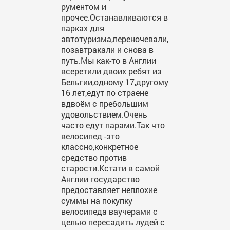
рументом и
прочее.Останавливаются в
парках для
автотуризма,переночевали,
позавтракали и снова в
путь.Мы как-то в Англии
всеретили двоих ребят из
Бельгии,одному 17,другому
16 лет,едут по страене
вдвоём с пребольшим
удовольствием.Очень
часто едут парами.Так что
велосипед -это
классно,конкретное
средство против
старости.Кстати в самой
Англии государство
предоставляет неплохие
суммы на покупку
велосипеда ваучерами с
целью пересадить лудей с