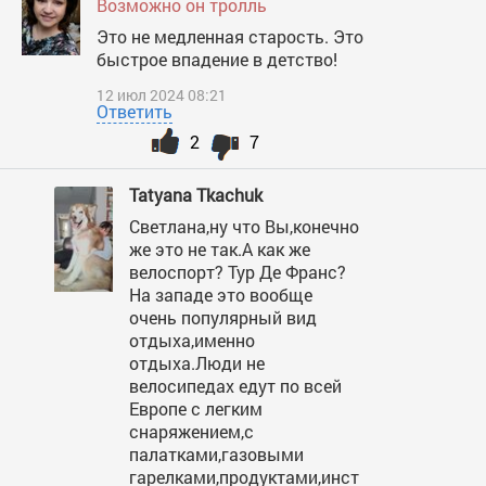
Возможно он тролль
Это не медленная старость. Это
быстрое впадение в детство!
12 июл 2024 08:21
Ответить
2
7
Tatyana Tkachuk
Светлана,ну что Вы,конечно
же это не так.А как же
велоспорт? Тур Де Франс?
На западе это вообще
очень популярный вид
отдыха,именно
отдыха.Люди не
велосипедах едут по всей
Европе с легким
снаряжением,с
палатками,газовыми
гарелками,продуктами,инст