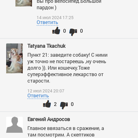
Вы про велосипед.Большой
пардон )
14 июл 2024 17:25
Ответить
0
0
Tatyana Tkachuk
Пункт 21: заведите собаку! С ними
уж точно не постареешь ,ну очень
долго )). Или кошечку.Тоже
суперэффективное лекарство от
старости.
12 июл 2024 20:07
Ответить
2
0
Евгений Андросов
Главное ввязаться в сражение, а
там посмотрим. А скептиков