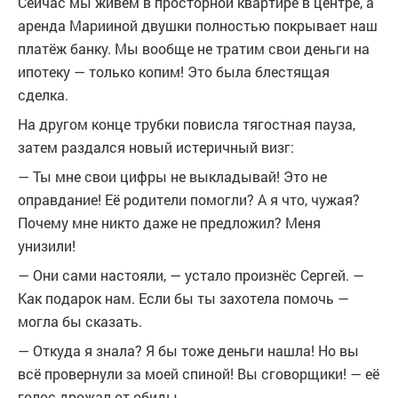
Сейчас мы живём в просторной квартире в центре, а
аренда Марииной двушки полностью покрывает наш
платёж банку. Мы вообще не тратим свои деньги на
ипотеку — только копим! Это была блестящая
сделка.
На другом конце трубки повисла тягостная пауза,
затем раздался новый истеричный визг:
— Ты мне свои цифры не выкладывай! Это не
оправдание! Её родители помогли? А я что, чужая?
Почему мне никто даже не предложил? Меня
унизили!
— Они сами настояли, — устало произнёс Сергей. —
Как подарок нам. Если бы ты захотела помочь —
могла бы сказать.
— Откуда я знала? Я бы тоже деньги нашла! Но вы
всё провернули за моей спиной! Вы сговорщики! — её
голос дрожал от обиды.