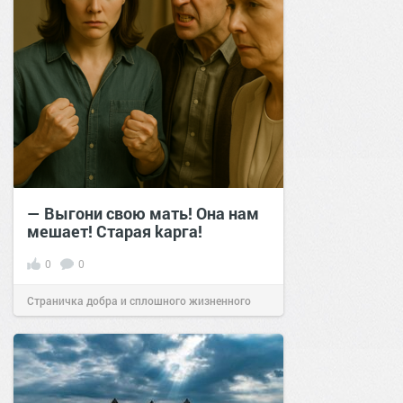
— Выгони свою мать! Она нам
мешает! Старая kарга!
0
0
Страничка добра и сплошного жизненного
позитива!
15:00
23 авг 2025