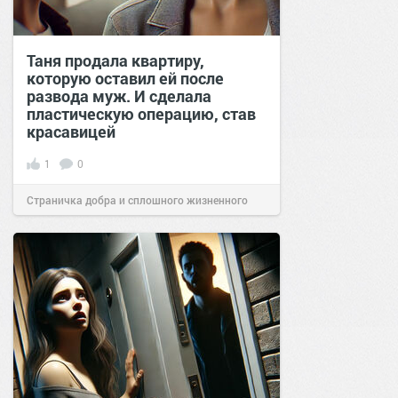
Таня продала квартиру,
которую оставил ей после
развода муж. И сделала
пластическую операцию, став
красавицей
1
0
Страничка добра и сплошного жизненного
позитива!
17:21
06 ноя 2024