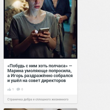
«Побудь с ним хоть полчаса» —
Марина умоляюще попросила,
а Игорь раздражённо собрался
и ушёл на совет директоров
1
0
Страничка добра и сплошного жизненного
позитива!
19:38
Вчера