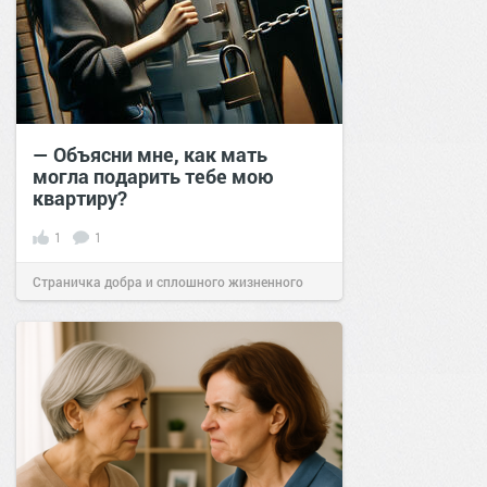
— Объясни мне, как мать
могла подарить тебе мою
квартиру?
1
1
Страничка добра и сплошного жизненного
позитива!
14:37
03 окт 2024