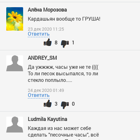
Алёна Морозова
Кардашьян вообще то ГРУША!
23 дек 2020 11:25
Ответить
8
1
ANDREY_SM
Да ужжжж, часы уже не те ((((
То ли песок высыпался, то ли
стекло поплыло.....
24 дек 2020 01:49
Ответить
3
0
Ludmila Kayutina
Каждая из нас может себе
сделать "песочные часы", всё