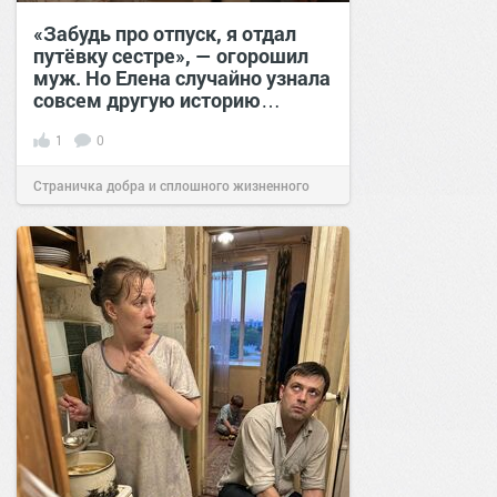
«Забудь про отпуск, я отдал
путёвку сестре», — огорошил
муж. Но Елена случайно узнала
совсем другую историю…
1
0
Страничка добра и сплошного жизненного
позитива!
00:28
Вчера