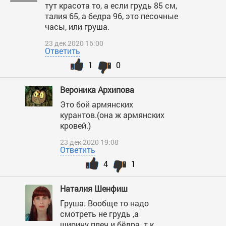
тут красота то, а если грудь 85 см,
талия 65, а бедра 96, это песочные
часы, или груша.
23 дек 2020 16:00
Ответить
1
0
Вероника Архипова
Это бой армянских
курантов.(она ж армянских
кровей.)
23 дек 2020 19:08
Ответить
4
1
Наталия Шенфиш
Груша. Вообще то надо
смотреть не грудь ,а
ширину плеч и бёдра. т.к