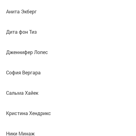
Анита Экберг
Дита фон Тиз
Дженнифер Лопес
София Вергара
Сальма Хайек
Кристина Хендрикс
Ники Минаж