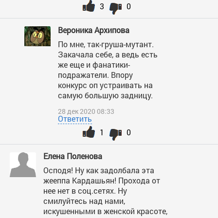
3
0
Вероника Архипова
По мне, так-груша-мутант.
Закачала себе, а ведь есть
же еще и фанатики-
подражатели. Впору
конкурс оп устраивать на
самую большую задницу.
28 дек 2020 08:33
Ответить
1
0
Елена Поленова
Осподя! Ну как задолбала эта
жееппа Кардашьян! Прохода от
нее нет в соц.сетях. Ну
смилуйтесь над нами,
искушенными в женской красоте,