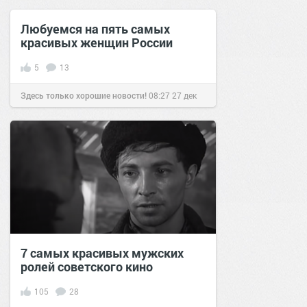
позитива!
05:39
25 янв 2018
Любуемся на пять самых
красивых женщин России
5
13
Здесь только хорошие новости!
08:27
27 дек
2017
7 самых красивых мужских
ролей советского кино
105
28