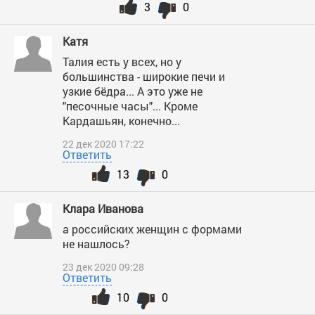
3
0
Катя
Талия есть у всех, но у
большинства - широкие печи и
узкие бёдра... А это уже не
"песочные часы"... Кроме
Кардашьян, конечно...
22 дек 2020 17:22
Ответить
13
0
Клара Иванова
а российских женщин с формами
не нашлось?
23 дек 2020 09:28
Ответить
10
0