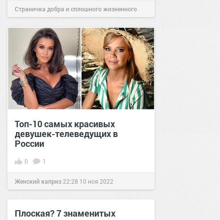
Страничка добра и сплошного жизненного
позитива!
11:47
23 май 2021
Топ-10 самых красивых
девушек-телеведущих в
России
0
1
Женский каприз
22:28
10 ноя 2022
Плоская? 7 знаменитых