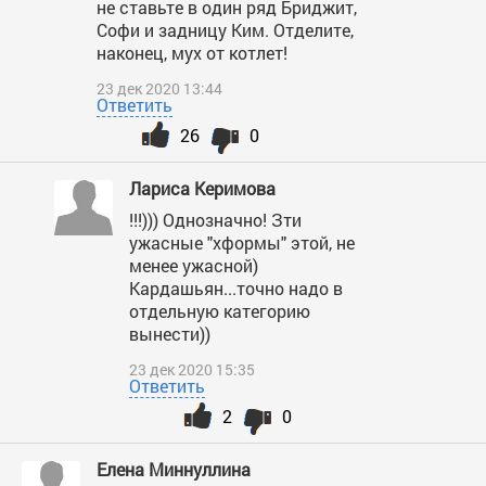
не ставьте в один ряд Бриджит,
Софи и задницу Ким. Отделите,
наконец, мух от котлет!
23 дек 2020 13:44
Ответить
26
0
Лариса Керимова
!!!))) Однозначно! Зти
ужасные "хформы" этой, не
менее ужасной)
Кардашьян...точно надо в
отдельную категорию
вынести))
23 дек 2020 15:35
Ответить
2
0
Елена Миннуллина