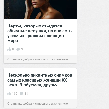
Черты, которых стыдятся
обычные девушки, но они есть
у самых красивых женщин
мира
8
3
Страничка добра и сплошного жизненного
позитива!
07:40
11 мар 2025
Несколько пикантных снимков
самых красивых женщин ХХ
века. Любуемся, друзья.
160
18
Страничка добра и сплошного жизненного