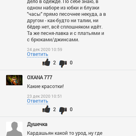
дело в одежде. По себе знаю, в
одном наборе из юбки и блузки
"часы" прямо песочнее некуда, а в
другом - как-будто ни талии, ни
бёдер нет, всё сплошняком идёт.
Та же песня-лавка и с платьями и
с брюками/джинсами.
24 дек 2020 10:59
Ответить
2
0
OXANA 777
Какие красотки!
23 дек 2020 10:51
Ответить
2
0
Душечка
Кардашьян какой то урод, ну где