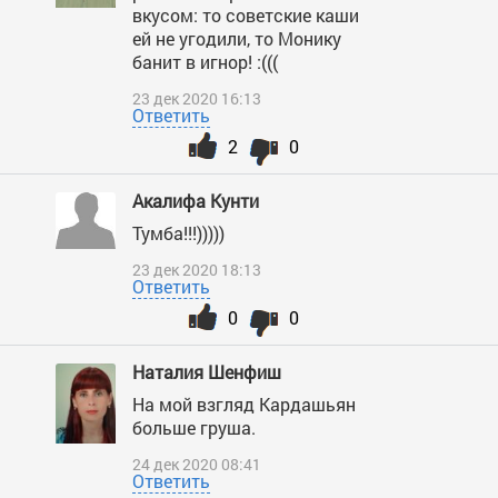
вкусом: то советские каши
ей не угодили, то Монику
банит в игнор! :(((
23 дек 2020 16:13
Ответить
2
0
Акалифа Кунти
Тумба!!!)))))
23 дек 2020 18:13
Ответить
0
0
Наталия Шенфиш
На мой взгляд Кардашьян
больше груша.
24 дек 2020 08:41
Ответить