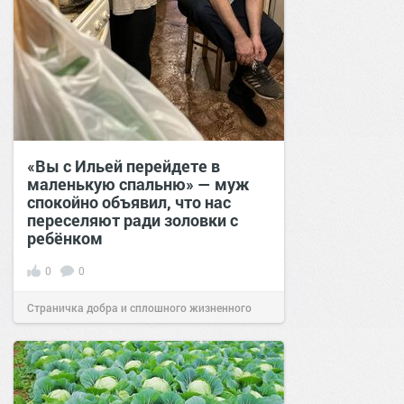
«Вы с Ильей перейдете в
маленькую спальню» — муж
спокойно объявил, что нас
переселяют ради золовки с
ребёнком
0
0
Страничка добра и сплошного жизненного
позитива!
17:38
Вчера