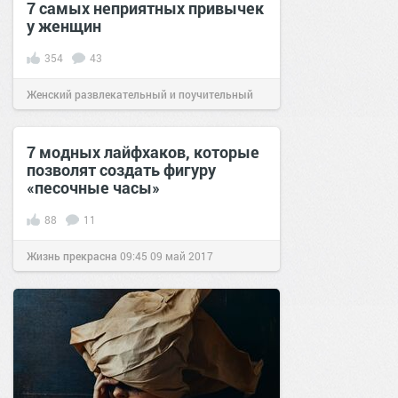
7 самых неприятных привычек
у женщин
354
43
Женский развлекательный и поучительный
сайт.
20:48
14 сен 2020
7 модных лайфхаков, которые
позволят создать фигуру
«песочные часы»
88
11
Жизнь прекрасна
09:45
09 май 2017