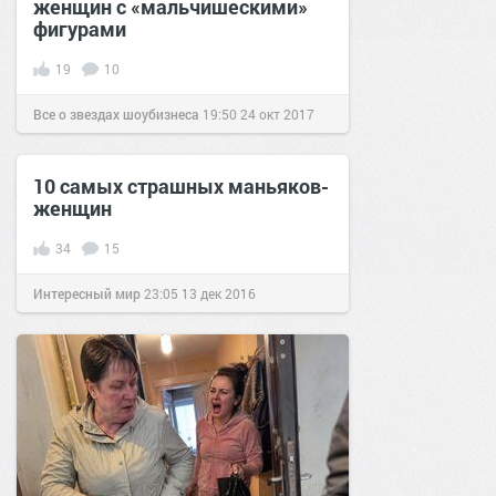
женщин с «мальчишескими»
фигурами
19
10
Все о звездах шоубизнеса
19:50
24 окт 2017
10 самых страшных маньяков-
женщин
34
15
Интересный мир
23:05
13 дек 2016