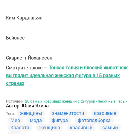
Ким Кардашьян
Бейонсе
Скарлетт Йоханссон
Смотрите также —
Тонкая талия и плоский живот: как
выглядит идеальная женская фигура в 15 разных
странах
Источник:
20 самых красивых женщин с фигурой «песочные часы»
Автор:
Юлия Яхина
женщины
знаменитости
красивые
Теги:
Мир
мода
фигура
фотоподборка
Красота
женщина
красивый
самый