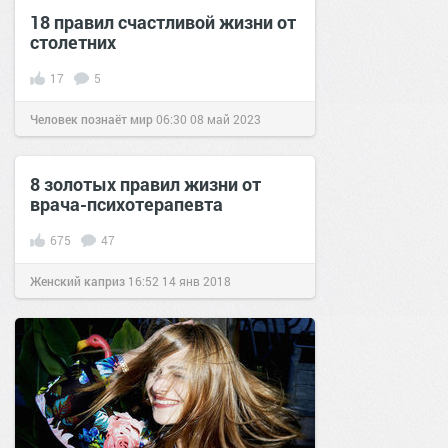
18 правил счастливой жизни от
столетних
17
5
Человек познаёт мир
06:30
08 май 2023
8 золотых правил жизни от
врача-психотерапевта
675
47
Женский каприз
16:52
14 янв 2018