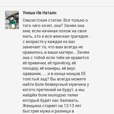
Уняша Ив Натали
Сексистская статия. Все только о
того чего хочет, она? Зачем она
мне, если начиная похож на своя
мать, это и вся женская трагедия -
с возрасте у каждая из вас
замечает то, что вам всегда не
нравилось в ваши матери... Зачем
она с тобой если тебе не нравится
её привички, её причёску, её
походку, её манеры, её вкус
одевание, .... и в конце концов ЕЕ
толстый зад? Вы всегда можете
найти боле безвкусный мужчина у
когото претензий не будут, а мы
найдём боле молодою телки
который будет нас баловать.
Женщина стареет на 12-13 лет
быстрее мужа и разница в