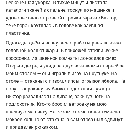
бесконечная уборка. В тихие минуты листала
каталоги тканей в спальне, тоскуя по машинке и
удовольствию от ровной строчки. Фраза «Виктор,
тебе пора» крутилась в голове как заевшая
пластинка.
Однажды днём я вернулась с работы раньше из-за
головной боли от жары. В прихожей стояли чужие
кроссовки. Из швейной комнаты доносился смех.
Открыв дверь, я увидела двух незнакомых парней за
моим столом — они играли в игру на ноутбуке. На
столе — стаканы с пивом, чипсы, огрызок яблока. На
полу — опрокинутая банка, подсохшая лужица.
Виктор развалился на диване, закинув ноги на
подлокотник. Кто-то бросил ветровку на мою
швейную машинку. На сером отрезе ткани темнело
мокрое кольцо от стакана, а сам отрез был сдвинут
и придавлен рюкзаком.