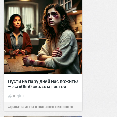
Пусти на пару дней нас пожить!
– жал0бн0 сказала гостья
0
1
Страничка добра и сплошного жизненного
позитива!
14:56
23 сен 2024