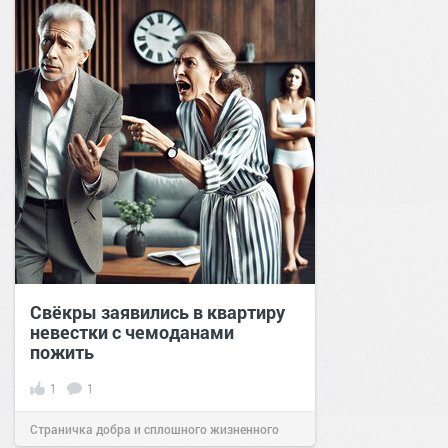
Свёкры заявились в квартиру
невестки с чемоданами
пожить
1
1
Страничка добра и сплошного жизненного