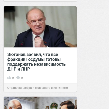
позитива!
14:56
12 сен 2024
Зюганов заявил, что все
фракции Госдумы готовы
поддержать независимость
ДНР и ЛНР
0
0
Страничка добра и сплошного жизненного
позитива!
14:27
31 янв 2022