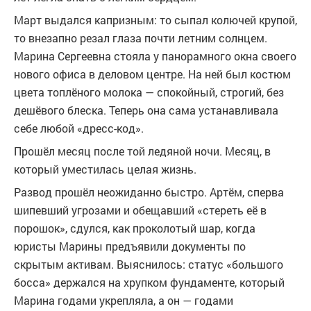
Март выдался капризным: то сыпал колючей крупой,
то внезапно резал глаза почти летним солнцем.
Марина Сергеевна стояла у панорамного окна своего
нового офиса в деловом центре. На ней был костюм
цвета топлёного молока — спокойный, строгий, без
дешёвого блеска. Теперь она сама устанавливала
себе любой «дресс-код».
Прошёл месяц после той ледяной ночи. Месяц, в
который уместилась целая жизнь.
Развод прошёл неожиданно быстро. Артём, сперва
шипевший угрозами и обещавший «стереть её в
порошок», сдулся, как проколотый шар, когда
юристы Марины предъявили документы по
скрытым активам. Выяснилось: статус «большого
босса» держался на хрупком фундаменте, который
Марина годами укрепляла, а он — годами