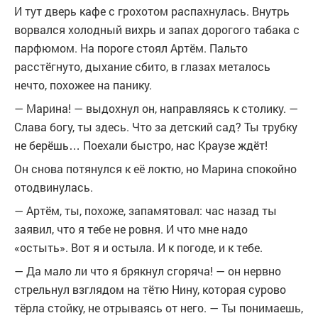
И тут дверь кафе с грохотом распахнулась. Внутрь
ворвался холодный вихрь и запах дорогого табака с
парфюмом. На пороге стоял Артём. Пальто
расстёгнуто, дыхание сбито, в глазах металось
нечто, похожее на панику.
— Марина! — выдохнул он, направляясь к столику. —
Слава богу, ты здесь. Что за детский сад? Ты трубку
не берёшь… Поехали быстро, нас Краузе ждёт!
Он снова потянулся к её локтю, но Марина спокойно
отодвинулась.
— Артём, ты, похоже, запамятовал: час назад ты
заявил, что я тебе не ровня. И что мне надо
«остыть». Вот я и остыла. И к погоде, и к тебе.
— Да мало ли что я брякнул сгоряча! — он нервно
стрельнул взглядом на тётю Нину, которая сурово
тёрла стойку, не отрываясь от него. — Ты понимаешь,