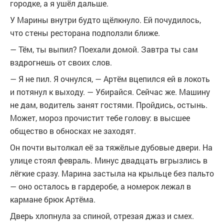
городке, а я ушёл дальше.
У Марины внутри будто щёлкнуло. Ей почудилось,
что стены ресторана подползли ближе.
— Тём, ты выпил? Поехали домой. Завтра ты сам
вздрогнешь от своих слов.
— Я не пил. Я очнулся, — Артём вцепился ей в локоть
и потянул к выходу. — Убирайся. Сейчас же. Машину
не дам, водитель занят гостями. Пройдись, остынь.
Может, мороз прочистит тебе голову: в высшее
общество в обносках не заходят.
Он почти вытолкал её за тяжёлые дубовые двери. На
улице стоял февраль. Минус двадцать вгрызлись в
лёгкие сразу. Марина застыла на крыльце без пальто
— оно осталось в гардеробе, а номерок лежал в
кармане брюк Артёма.
Дверь хлопнула за спиной, отрезая джаз и смех.