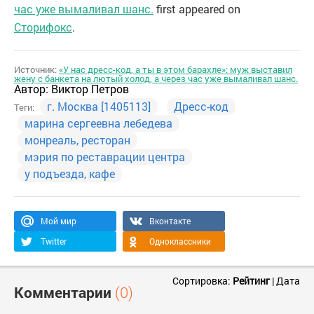
час уже вымаливал шанс.
first appeared on
Сторифокс
.
Источник:
«У нас дресс-код, а ты в этом барахле»: муж выставил
жену с банкета на лютый холод, а через час уже вымаливал шанс.
Автор:
Виктор Петров
г. Москва [1405113]
Дресс-код
Теги:
марина сергеевна лебедева
монреаль, ресторан
мэрия по реставрации центра
у подъезда, кафе
Мой мир
Вконтакте
Twitter
Одноклассники
Сортировка:
Рейтинг
|
Дата
Комментарии
(0)