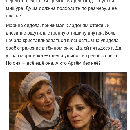
перестают быть. Согрейся. А дресс-код — пустая
мишура. Душа должна подходить по размеру, а не
платье.
Марина сидела, прижимая к ладоням стакан, и
внезапно ощутила странную тишину внутри. Боль
начала кристаллизоваться в ясность. Она увидела
своё отражение в тёмном окне. Да, ей пятьдесят. Да,
у глаз морщинки — следы улыбок и тревог за него.
Но она — всё ещё она. А кто Артём без неё?