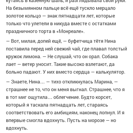
кутаясь в казённую шаль, и разглядывала свои руки.
На безымянном пальце всё ещё тускло мерцало
золотое кольцо — знак пятнадцати лет, которые
только что улетели в никуда вместе с остатками
праздничного торта в «Монреале».
— Вот, милая, допей ещё, — буфетчица тётя Нина
поставила перед ней свежий чай, где плавал толстый
кружок лимона. — Не слушай, что он орал. Собака
лает — ветер уносит. Такие высоко взлетают, да
больно падают. У них вместо сердца — калькулятор.
— Знаете, Нина… — тихо откликнулась Марина, —
страшнее не то, что он меня выгнал. Страшнее, что я
в тот миг ощутила… облегчение. Будто корсет,
который я таскала пятнадцать лет, стараясь
соответствовать его амбициям, наконец лопнул. И я
впервые смогла вдохнуть. Пусть на морозе — но
вдохнуть.