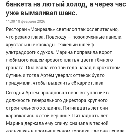
банкета на лютый холод, а через час
уже вымаливал шанс.
11:39 18 февраля 2026
Ресторан «Монреаль» светился так ослепительно,
что резало глаза. Повсюду — позолоченные панели,
хрустальные каскады, тяжёлый шлейф
ультрадорогих духов. Марина поправила ворот
любимого кашемирового платья цвета тёмного
граната. Она взяла его три года назад в крохотном
бутике, и тогда Артём уверял: оттенок будто
придумали, чтобы выделить её карие глаза.
Сегодня Артём праздновал своё вступление в
должность генерального директора крупного
строительного холдинга. Пятнадцать лет они
карабкались к этой вершине. Пятнадцать лет
Марина держала ему спину: сначала в тесной
«однушке» в промышленном городке, где она лепила