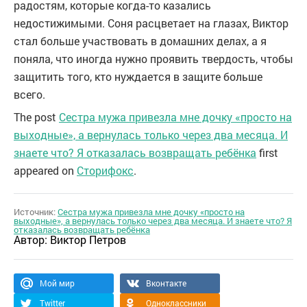
радостям, которые когда-то казались
недостижимыми. Соня расцветает на глазах, Виктор
стал больше участвовать в домашних делах, а я
поняла, что иногда нужно проявить твердость, чтобы
защитить того, кто нуждается в защите больше
всего.
The post
Сестра мужа привезла мне дочку «просто на
выходные», а вернулась только через два месяца. И
знаете что? Я отказалась возвращать ребёнка
first
appeared on
Сторифокс
.
Источник:
Сестра мужа привезла мне дочку «просто на
выходные», а вернулась только через два месяца. И знаете что? Я
отказалась возвращать ребёнка
Автор:
Виктор Петров
Мой мир
Вконтакте
Twitter
Одноклассники