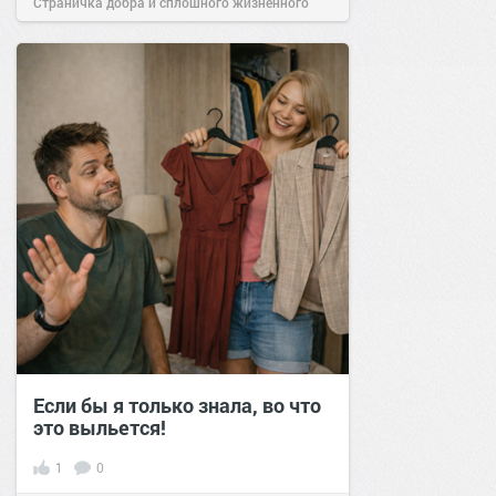
Страничка добра и сплошного жизненного
позитива!
18:00
15 апр 2025
Если бы я только знала, во что
это выльется!
1
0