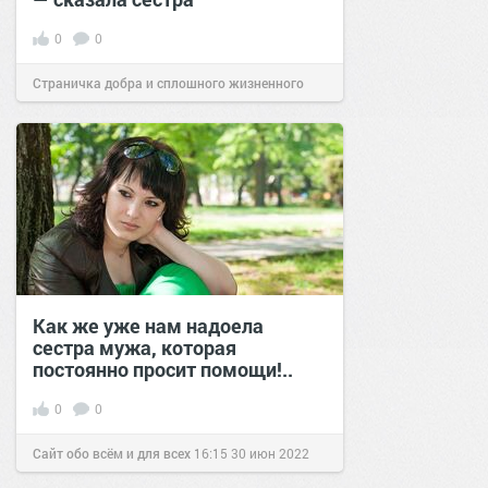
0
0
Страничка добра и сплошного жизненного
позитива!
23:00
16 окт 2025
Как же уже нам надоела
сестра мужа, которая
постоянно просит помощи!..
0
0
Сайт обо всём и для всех
16:15
30 июн 2022