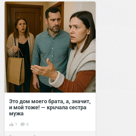
Это дом моего брата, а, значит,
и мой тоже! — крuчала сестра
мужа
1
0