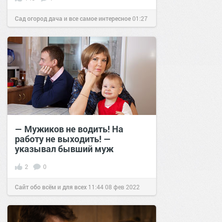
Сад огород дача и все самое интересное
01:27
29 июл 2016
— Мужиков не водить! На
работу не выходить! —
указывал бывший муж
2
0
Сайт обо всём и для всех
11:44
08 фев 2022