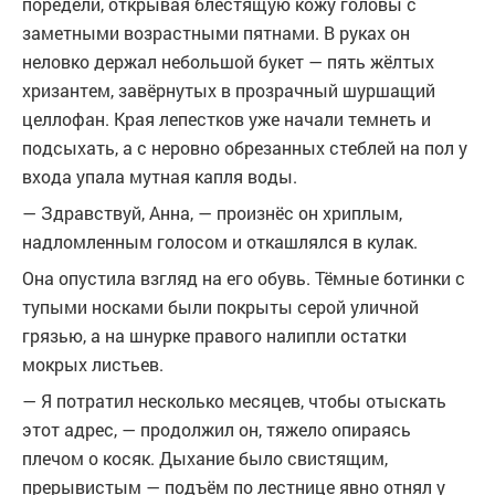
поредели, открывая блестящую кожу головы с
заметными возрастными пятнами. В руках он
неловко держал небольшой букет — пять жёлтых
хризантем, завёрнутых в прозрачный шуршащий
целлофан. Края лепестков уже начали темнеть и
подсыхать, а с неровно обрезанных стеблей на пол у
входа упала мутная капля воды.
— Здравствуй, Анна, — произнёс он хриплым,
надломленным голосом и откашлялся в кулак.
Она опустила взгляд на его обувь. Тёмные ботинки с
тупыми носками были покрыты серой уличной
грязью, а на шнурке правого налипли остатки
мокрых листьев.
— Я потратил несколько месяцев, чтобы отыскать
этот адрес, — продолжил он, тяжело опираясь
плечом о косяк. Дыхание было свистящим,
прерывистым — подъём по лестнице явно отнял у