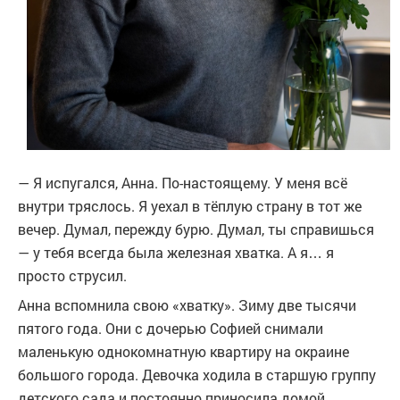
— Я испугался, Анна. По-настоящему. У меня всё
внутри тряслось. Я уехал в тёплую страну в тот же
вечер. Думал, пережду бурю. Думал, ты справишься
— у тебя всегда была железная хватка. А я… я
просто струсил.
Анна вспомнила свою «хватку». Зиму две тысячи
пятого года. Они с дочерью Софией снимали
маленькую однокомнатную квартиру на окраине
большого города. Девочка ходила в старшую группу
детского сада и постоянно приносила домой