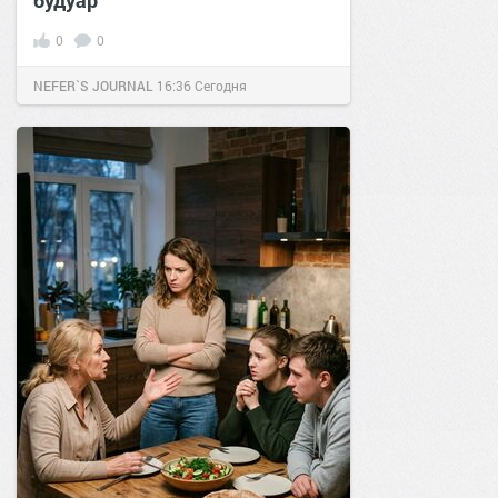
будуар
0
0
NEFER`S JOURNAL
16:36
Сегодня