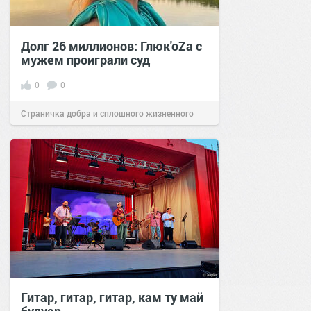
Долг 26 миллионов: Глюк'оZа с
мужем проиграли суд
0
0
Страничка добра и сплошного жизненного
позитива!
14:28
08 июн 2022
Гитар, гитар, гитар, кам ту май