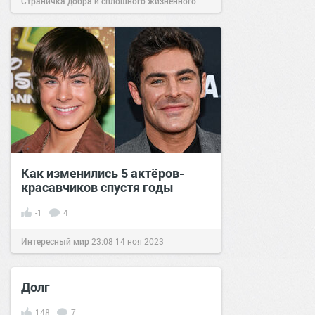
Страничка добра и сплошного жизненного
позитива!
21:40
24 окт 2025
Как изменились 5 актёров-
красавчиков спустя годы
-1
4
Интересный мир
23:08
14 ноя 2023
Долг
148
7