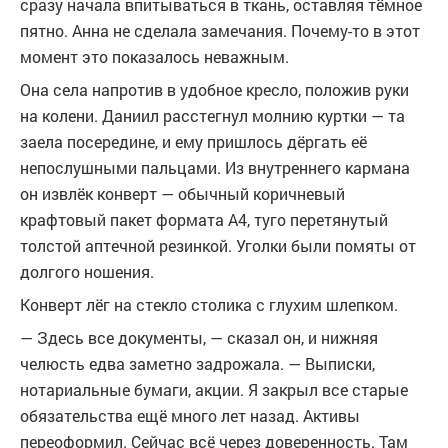
сразу начала впитываться в ткань, оставляя тёмное
пятно. Анна не сделала замечания. Почему-то в этот
момент это показалось неважным.
Она села напротив в удобное кресло, положив руки
на колени. Даниил расстегнул молнию куртки — та
заела посередине, и ему пришлось дёргать её
непослушными пальцами. Из внутреннего кармана
он извлёк конверт — обычный коричневый
крафтовый пакет формата А4, туго перетянутый
толстой аптечной резинкой. Уголки были помяты от
долгого ношения.
Конверт лёг на стекло столика с глухим шлепком.
— Здесь все документы, — сказал он, и нижняя
челюсть едва заметно задрожала. — Выписки,
нотариальные бумаги, акции. Я закрыл все старые
обязательства ещё много лет назад. Активы
переоформил. Сейчас всё через доверенность. Там