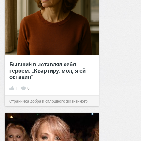
Бывший выставлял себя
героем: „Квартиру, мол, я ей
оставил“
1
0
Страничка добра и сплошного жизненного
позитива!
01:40
28 авг 2025