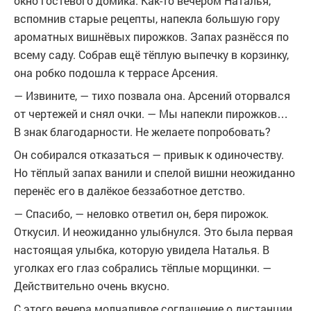
окно гостевого домика. Как-то вечером Наталья,
вспомнив старые рецепты, напекла большую гору
ароматных вишнёвых пирожков. Запах разнёсся по
всему саду. Собрав ещё тёплую выпечку в корзинку,
она робко подошла к террасе Арсения.
— Извините, — тихо позвала она. Арсений оторвался
от чертежей и снял очки. — Мы напекли пирожков…
В знак благодарности. Не желаете попробовать?
Он собирался отказаться — привык к одиночеству.
Но тёплый запах ванили и спелой вишни неожиданно
перенёс его в далёкое беззаботное детство.
— Спасибо, — неловко ответил он, беря пирожок.
Откусил. И неожиданно улыбнулся. Это была первая
настоящая улыбка, которую увидела Наталья. В
уголках его глаз собрались тёплые морщинки. —
Действительно очень вкусно.
С этого вечера молчаливое соглашение о дистанции