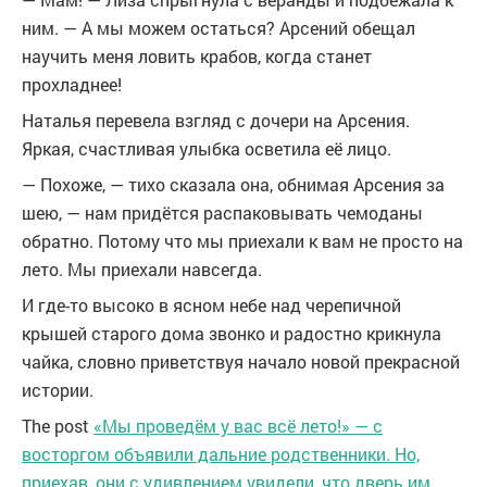
ним. — А мы можем остаться? Арсений обещал
научить меня ловить крабов, когда станет
прохладнее!
Наталья перевела взгляд с дочери на Арсения.
Яркая, счастливая улыбка осветила её лицо.
— Похоже, — тихо сказала она, обнимая Арсения за
шею, — нам придётся распаковывать чемоданы
обратно. Потому что мы приехали к вам не просто на
лето. Мы приехали навсегда.
И где-то высоко в ясном небе над черепичной
крышей старого дома звонко и радостно крикнула
чайка, словно приветствуя начало новой прекрасной
истории.
The post
«Мы проведём у вас всё лето!» — с
восторгом объявили дальние родственники. Но,
приехав, они с удивлением увидели, что дверь им