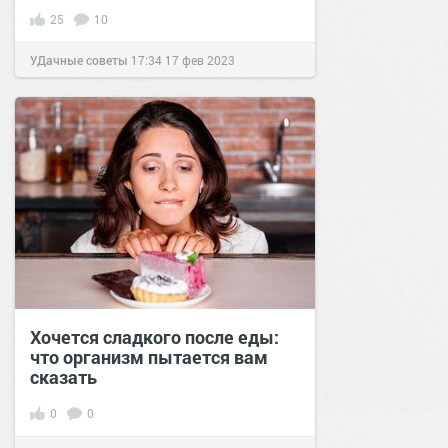
25
10
УДачные советы
17:34
17 фев 2023
Хочется сладкого после еды:
что организм пытается вам
сказать
0
0