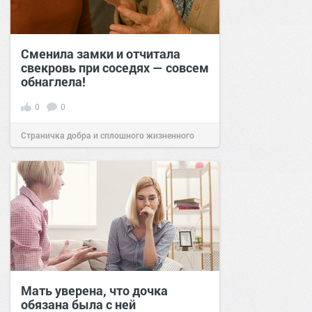
Сменила замки и отчитала
свекровь при соседях — совсем
обнаглела!
0
0
Страничка добра и сплошного жизненного
позитива!
19:00
22 ноя 2025
Мать уверена, что дочка
обязана была с ней