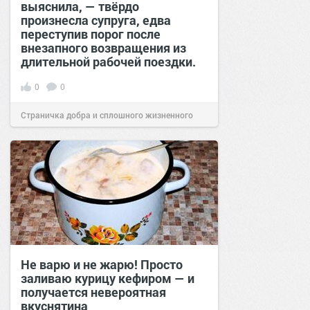
выяснила, — твёрдо
произнесла супруга, едва
переступив порог после
внезапного возвращения из
длительной рабочей поездки.
0
0
Страничка добра и сплошного жизненного
позитива!
00:29
Сегодня
Не варю и не жарю! Просто
заливаю курицу кефиром — и
получается невероятная
вкуснятина