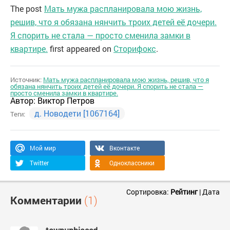
The post
Мать мужа распланировала мою жизнь,
решив, что я обязана нянчить троих детей её дочери.
Я спорить не стала — просто сменила замки в
квартире.
first appeared on
Сторифокс
.
Источник:
Мать мужа распланировала мою жизнь, решив, что я
обязана нянчить троих детей её дочери. Я спорить не стала —
просто сменила замки в квартире.
Автор:
Виктор Петров
д. Новодети [1067164]
Теги:
Мой мир
Вконтакте
Twitter
Одноклассники
Сортировка:
Рейтинг
|
Дата
Комментарии
(1)