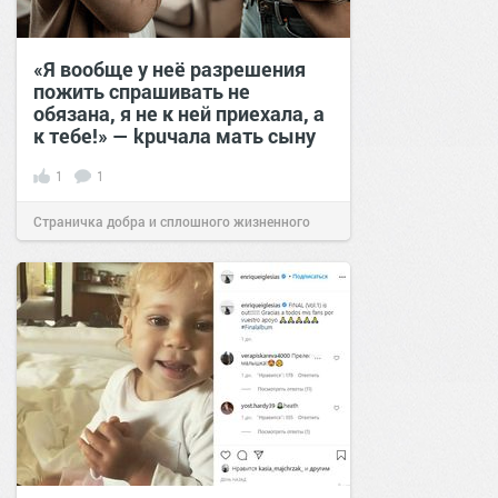
«Я вообще у неё разрешения
пожить спрашивать не
обязана, я не к ней приехала, а
к тебе!» — kрuчала мать сыну
1
1
Страничка добра и сплошного жизненного
позитива!
17:40
03 фев 2025