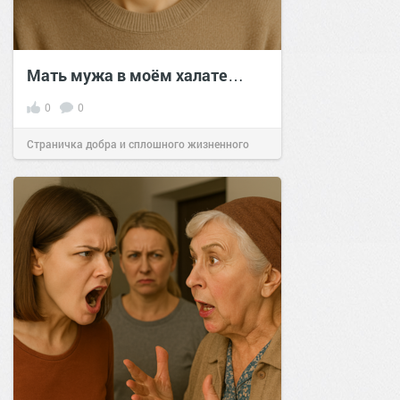
Мать мужа в моём халате…
0
0
Страничка добра и сплошного жизненного
позитива!
15:40
08 сен 2025