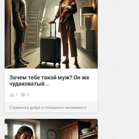
Зачем тебе такой муж? Он же
чудаковатый…
1
0
Страничка добра и сплошного жизненного
позитива!
16:42
06 ноя 2024