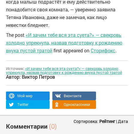
когда малыш подрастёт и ему действительно
понадобится своя комната, — уверенно заявила
Тетяна Ивановна, даже не замечая, как лицо
невестки бледнеет.
The post
«И зачем тебе вся эта суета?» — свекровь
холодно упрекнула, назвав подготовку к рождению
внука пустой тратой
first appeared on
Сторифокс
.
Источник:
«И зачем тебе вся эта суета?» — свекровь холодно
упрекнула, назвав подготовку к рождению внука пустой тратой
Автор:
Виктор Петров
Мой мир
Вконтакте
Twitter
Одноклассники
Сортировка:
Рейтинг
|
Дата
Комментарии
(0)