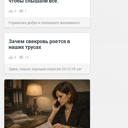
чтобы слышали все.
0
1
Страничка добра и сплошного жизненного
позитива!
17:40
24 сен 2025
Зачем свекровь роется в
наших трусах
6
15
Здесь только хорошие новости!
06:24
05 авг
2019