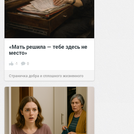
«Мать решила — тебе здесь не
место»
-1
0
Страничка добра и сплошного жизненного
позитива!
21:00
22 янв 2026