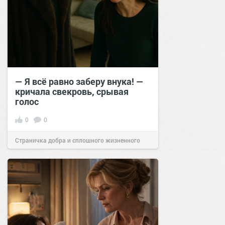
— Я всё равно заберу внука! —
кричала свекровь, срывая
голос
0
0
Страничка добра и сплошного жизненного
позитива!
14:20
13 окт 2025