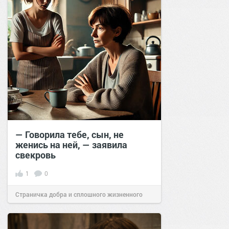
— Говорила тебе, сын, не
женись на ней, — заявила
свекровь
1
0
Страничка добра и сплошного жизненного
позитива!
21:00
11 фев 2025