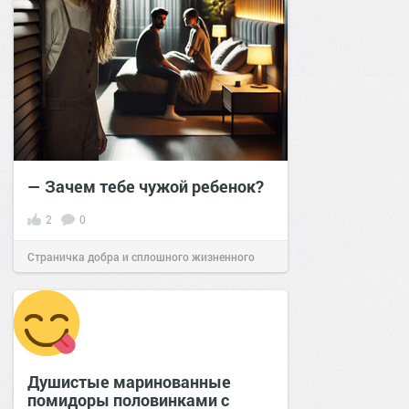
— Зачем тебе чужой ребенок?
2
0
Страничка добра и сплошного жизненного
позитива!
19:01
25 ноя 2024
Душистые маринованные
помидоры половинками с