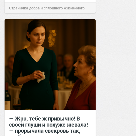
Страничка добра и сплошного жизненного
позитива!
12:58
25 мар 2026
— Жрu, тебе ж привычно! В
своей глуши и похуже жевала!
— nрорычала свекровь так,