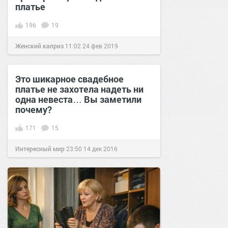
платье
196
19
Женский каприз
11:02
24 фев 2019
Это шикарное свадебное
платье не захотела надеть ни
одна невеста… Вы заметили
почему?
171
15
Интересный мир
23:50
14 дек 2016