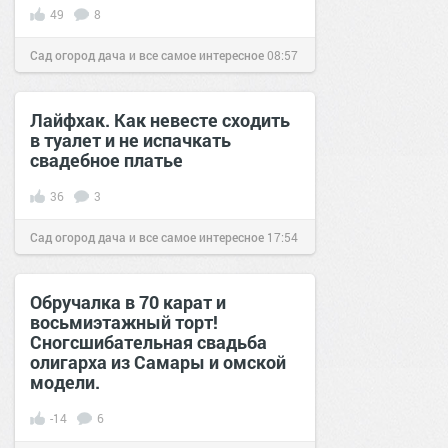
49
8
Сад огород дача и все самое интересное
08:57
29 сен 2016
Лайфхак. Как невесте сходить
в туалет и не испачкать
свадебное платье
36
3
Сад огород дача и все самое интересное
17:54
11 июл 2016
Обручалка в 70 карат и
восьмиэтажный торт!
Сногсшибательная свадьба
олигарха из Самары и омской
модели.
-14
6