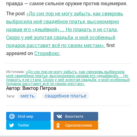
правда — самое сильное оружие против лицемерия.
The post
«До сих пор не могу забыть, как свекровь
выбросила моё свадебное платье, высокомерно
назвав его «дешёвкой»… Но плакать я не стала.
Скоро у неё золотая свадьба, и мой особенный
подарок расставит всё по своим местам».
first
appeared on
Сторифокс
.
Источник:
«До сих пор не могу забыть, как свекровь выбросила
моё свадебное платье, высокомерно назвав его «дешёвкой»… Но
плакать я не стала. Скоро у неё золотая свадьба, и мой особенный
подарок расставит всё по своим местам».
Автор:
Виктор Петров
месть
свадебное платье
Теги:
Мой мир
Вконтакте
Twitter
Одноклассники