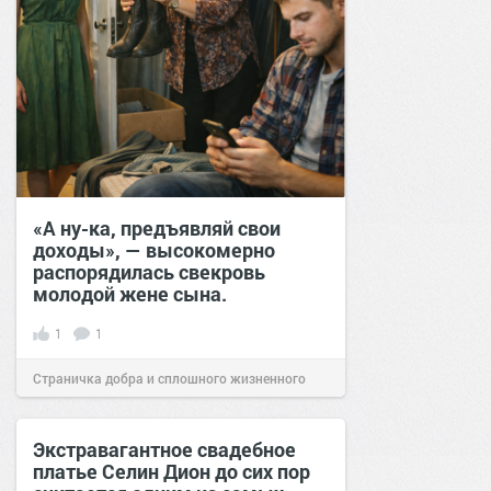
«А ну-ка, предъявляй свои
доходы», — высокомерно
распорядилась свекровь
молодой жене сына.
1
1
Страничка добра и сплошного жизненного
позитива!
12:39
24 фев 2026
Экстравагантное свадебное
платье Селин Дион до сих пор