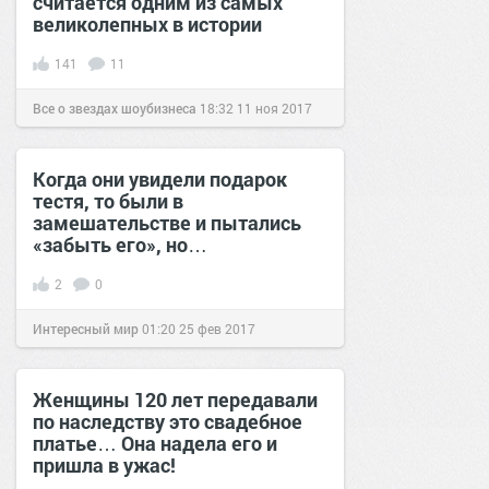
считается одним из самых
великолепных в истории
141
11
Все о звездах шоубизнеса
18:32
11 ноя 2017
Когда они увидели подарок
тестя, то были в
замешательстве и пытались
«забыть его», но…
2
0
Интересный мир
01:20
25 фев 2017
Женщины 120 лет передавали
по наследству это свадебное
платье… Она надела его и
пришла в ужас!