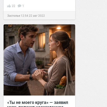
22
1
Застолье
12:54
22 авг 2022
«Ты не моего круга» — заявил
муж, получив неожиданное