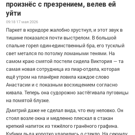
произнёс с презрением, велев ей
уйти
09:18 17 мая 2026
Паркет в коридоре жалобно хрустнул, и этот звук в
тишине показался почти выстрелом. В большой
спальне горел один-единственный бра, его тусклый
свет метался по потолку ломаными тенями. На
самом краю смятой постели сидела Виктория — та
самая новая сотрудница из пиар-отдела, которая
ещё утром на планёрке ловила каждое слово
Анастасии и с показным восхищением согласно
кивала. Теперь она судорожно застёгивала пуговицы
на помятой блузке.
Дмитрий даже не сделал вида, что ему неловко. Он
стоял возле окна и медленно плескал в стакан
крепкий напиток из тяжёлого гранёного графина.
Кубики льда коротко ударились о стекло. На секунду