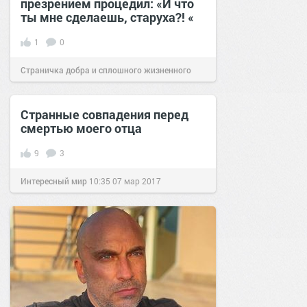
презрением процедил: «И что
ты мне сделаешь, старуха?! «
1
0
Страничка добра и сплошного жизненного
позитива!
12:39
13 мар 2026
Странные совпадения перед
смертью моего отца
9
3
Интересный мир
10:35
07 мар 2017