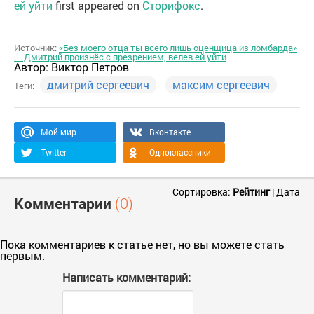
ей уйти
first appeared on
Сторифокс
.
Источник:
«Без моего отца ты всего лишь оценщица из ломбарда»
— Дмитрий произнёс с презрением, велев ей уйти
Автор:
Виктор Петров
дмитрий сергеевич
максим сергеевич
Теги:
Мой мир
Вконтакте
Twitter
Одноклассники
Сортировка:
Рейтинг
|
Дата
Комментарии
(0)
Пока комментариев к статье нет, но вы можете стать
первым.
Написать комментарий: