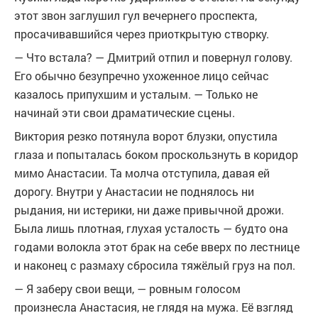
этот звон заглушил гул вечернего проспекта,
просачивавшийся через приоткрытую створку.
— Что встала? — Дмитрий отпил и повернул голову.
Его обычно безупречно ухоженное лицо сейчас
казалось припухшим и усталым. — Только не
начинай эти свои драматические сцены.
Виктория резко потянула ворот блузки, опустила
глаза и попыталась боком проскользнуть в коридор
мимо Анастасии. Та молча отступила, давая ей
дорогу. Внутри у Анастасии не поднялось ни
рыдания, ни истерики, ни даже привычной дрожи.
Была лишь плотная, глухая усталость — будто она
годами волокла этот брак на себе вверх по лестнице
и наконец с размаху сбросила тяжёлый груз на пол.
— Я заберу свои вещи, — ровным голосом
произнесла Анастасия, не глядя на мужа. Её взгляд