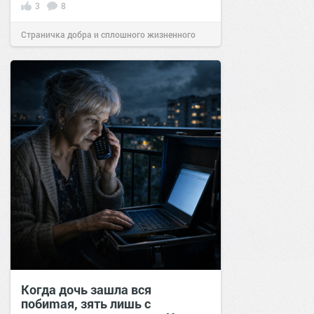
3
8
Страничка добра и сплошного жизненного
позитива!
09:00
07 июн 2025
Когда дочь зашла вся
побиmая, зять лишь с