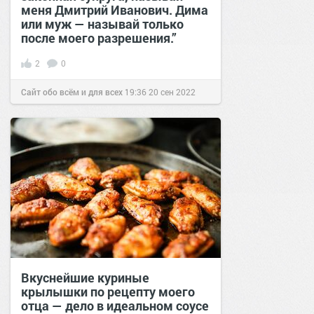
меня Дмитрий Иванович. Дима
или муж — называй только
после моего разрешения.”
2
0
Сайт обо всём и для всех
19:36
20 сен 2022
Вкуснейшие куриные
крылышки по рецепту моего
отца — дело в идеальном соусе