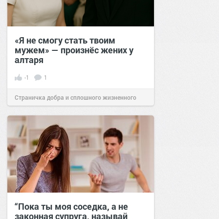
«Я не смогу стать твоим
мужем» — произнёс жених у
алтаря
-1
1
Страничка добра и сплошного жизненного
позитива!
16:20
27 сен 2025
“Пока ты моя соседка, а не
законная супруга, называй