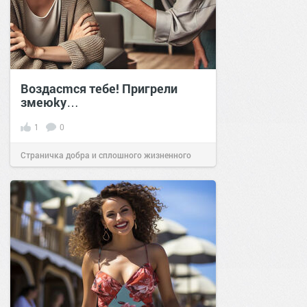
Воздасmся тебе! Пригрели
змеюkу…
1
0
Страничка добра и сплошного жизненного
позитива!
17:40
11 мар 2025