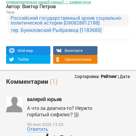
оmвраmиmельно нашей семье? — заявил муж
Автор:
Виктор Петров
Теги:
Российский государственный архив социально-
политической истории [G80828812188]
тер. Буюкловский Рыбразвод [1183685]
Мой мир
Вконтакте
Twitter
Одноклассники
Сортировка:
Рейтинг
|
Дата
Комментарии
(1)
валерий юрьев
А что за диагноз-то? Неужто
горбатый сифилис? )))
06 июн 2026 13:03
Ответить