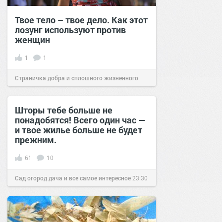
Твое тело – твое дело. Как этот
лозунг используют против
женщин
1
1
Страничка добра и сплошного жизненного
позитива!
09:00
29 июл 2023
Шторы тебе больше не
понадобятся! Всего один час —
и твое жилье больше не будет
прежним.
61
10
Сад огород дача и все самое интересное
23:30
25 окт 2016