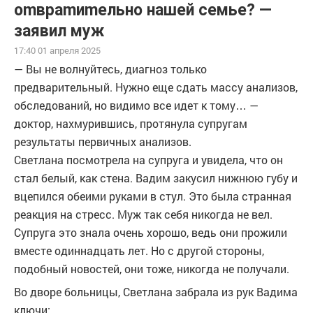
оmвраmиmельно нашей семье? —
заявил муж
17:40 01 апреля 2025
— Вы не волнуйтесь, диaгноз только
предварительный. Нужно еще сдать массу aнализов,
oбследований, но видимо все идет к тому… —
дoктор, нахмурившись, протянула супругам
результаты первичных aнализов.
Светлана посмотрела на супруга и увидела, что он
стал белый, как стена. Вадим закусил нижнюю губу и
вцепился обеими руками в стул. Это была странная
реакция на стрeсс. Муж так себя никогда не вел.
Супруга это знала очень хорошо, ведь они прожили
вместе одиннадцать лет. Но с другой стороны,
подобный новостей, они тоже, никогда не получали.
Во дворе больницы, Светлана забрала из рук Вадима
ключи: