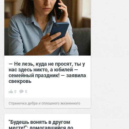
— Не лезь, куда не просят, ты у
нас здесь никто, а юбилей —
семейный праздник! — заявила
свекровь
0
0
Страничка добра и сплошного жизненного
позитива!
23:40
16 июн 2025
"Будешь вонять в другом
месте!": домогавшийся до