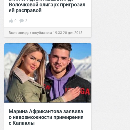
Волочковой олигарх пригрозил
ей расправой
0
2
Все о звездах шоубизнеса
19:33
20 дек 2018
Марина Африкантова заявила
о невозможности примирения
с Капаклы