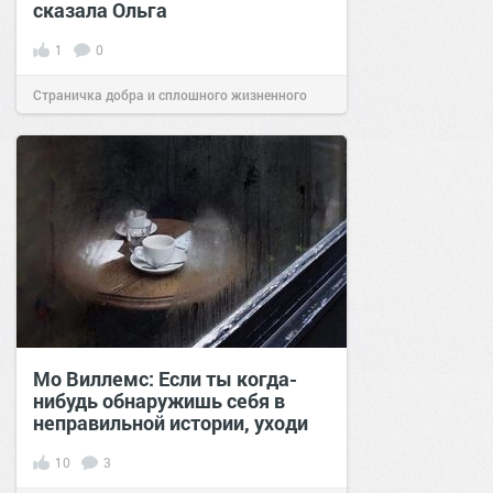
сказала Ольга
1
0
Страничка добра и сплошного жизненного
позитива!
19:00
31 янв 2025
Мо Виллемс: Если ты когда-
нибудь обнаружишь себя в
неправильной истории, уходи
10
3