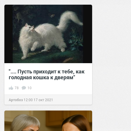
позитива!
14:20
18 окт 2025
".... Пусть приходит к тебе, как
голодная кошка к дверям"
78
10
Артобоз
12:00
17 окт 2021