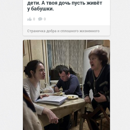
дети. А твоя дочь пусть живёт
у бабушки.
0
0
Страничка добра и сплошного жизненного
позитива!
01:40
07 ноя 2025