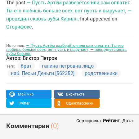
The post
— Пусть Артём разберётся или сам оплатит.
Ты его любишь больше всех, вот пусть и выручает, —
процедил сквозь зубы Кирилл.
first appeared on
Сторифокс
.
Источник:
— Пусть Артём разберётся или сам оплатит. Ты его
любишь больше всех, вот пусть и выручает, — процедил сквозь
зубы Кирилл.
Автор:
Виктор Петров
брат
галина петровна лицо
Теги:
наб. Песьи Деньги [562352]
родственники
Мой мир
Вконтакте
Twitter
Одноклассники
Сортировка:
Рейтинг
|
Дата
Комментарии
(0)