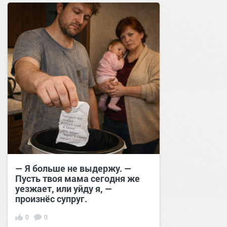
позитива!
00:20
15 сен 2025
— Я больше не выдержу. —
Пусть твоя мама сегодня же
уезжает, или уйду я, —
произнёс супруг.
0
0