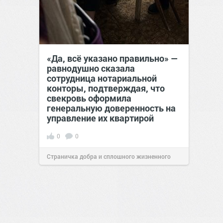
«Да, всё указано правильно» —
равнодушно сказала
сотрудница нотариальной
конторы, подтверждая, что
свекровь оформила
генеральную доверенность на
управление их квартирой
0
0
Страничка добра и сплошного жизненного
позитива!
17:38
Сегодня