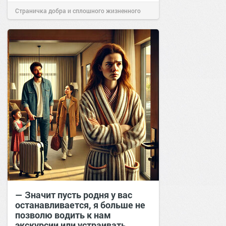
Страничка добра и сплошного жизненного
позитива!
12:39
23 мар 2026
— Значит пусть родня у вас
останавливается, я больше не
позволю водить к нам
экскурсии или устраивать