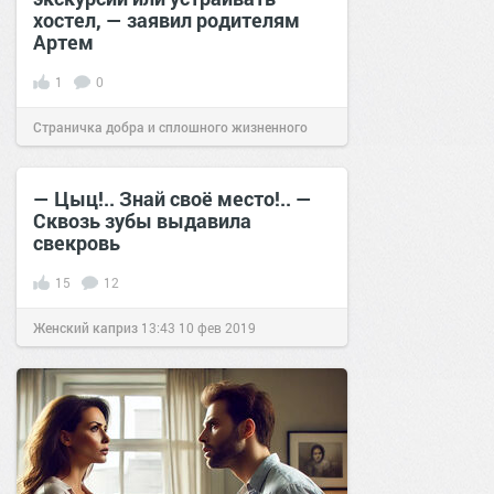
хостел, — заявил родителям
Артем
1
0
Страничка добра и сплошного жизненного
позитива!
18:20
04 фев 2025
— Цыц!.. Знай своё место!.. —
Сквозь зубы выдавила
свекровь
15
12
Женский каприз
13:43
10 фев 2019