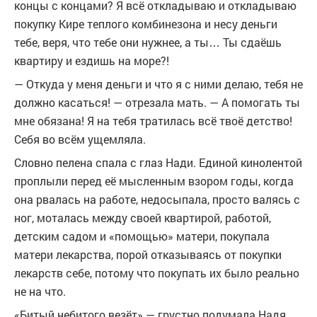
концы с концами? Я всё откладываю и откладываю
покупку Кире теплого комбинезона и несу деньги
тебе, веря, что тебе они нужнее, а ты… Ты сдаёшь
квартиру и ездишь на море?!
— Откуда у меня деньги и что я с ними делаю, тебя не
должно касаться! — отрезала мать. — А помогать ты
мне обязана! Я на тебя тратилась всё твоё детство!
Себя во всём ущемляла.
Словно пелена спала с глаз Нади. Единой кинолентой
проплыли перед её мысленным взором годы, когда
она рвалась на работе, недосыпала, просто валясь с
ног, моталась между своей квартирой, работой,
детским садом и «помощью» матери, покупала
матери лекарства, порой отказываясь от покупки
лекарств себе, потому что покупать их было реально
не на что.
«Битый небитого везёт» — грустно подумала Надя,