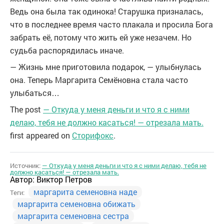
Ведь она была так одинока! Старушка призналась,
что в последнее время часто плакала и просила Бога
забрать её, потому что жить ей уже незачем. Но
судьба распорядилась иначе.
— Жизнь мне приготовила подарок, — улыбнулась
она. Теперь Маргарита Семёновна стала часто
улыбаться…
The post
— Откуда у меня деньги и что я с ними
делаю, тебя не должно касаться! — отрезала мать.
first appeared on
Сторифокс
.
Источник:
— Откуда у меня деньги и что я с ними делаю, тебя не
должно касаться! — отрезала мать.
Автор:
Виктор Петров
маргарита семеновна наде
Теги:
маргарита семеновна обижать
маргарита семеновна сестра