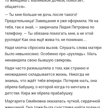
то женщина с маленькой дочкой, помогает,
общается».
— Ты мне больше не дочь после такого!
Предательница! Завещание я уже оформила. Не на
тебя, так и знай, — закричала Лидия Петровна по
телефону. — Ты обязана помогать мне, а не этой
рухляди! Как она ещё жива-то, не понимаю…
Надя молча сбросила вызов. Слушать слова матери
было невыносимо. Особенно про «рухлядь». Мать
ненавидела свою бывшую свекровь.
Надя часто размышляла о том, как странно и
неожиданно складывается жизнь. Никогда не
знаешь, что ждёт тебя впереди. Потеряв мать, она
обрела бабушку, о которой когда-то мечтала в
детстве. Кира же обрела прабабушку.
Маргарита Семёновна оказалась чуткой, сердечной
женщиной. Она тоже была счастлива найти родных.