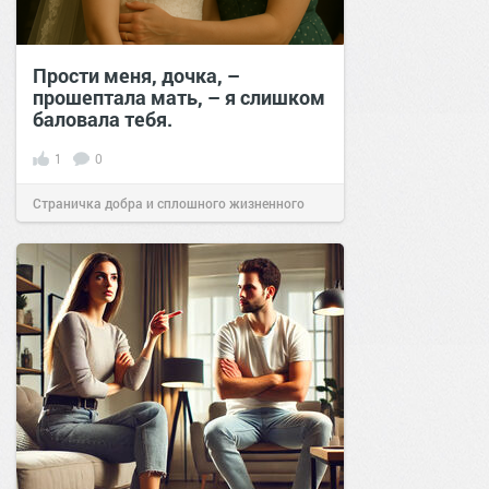
Прости меня, дочка, –
прошептала мать, – я слишком
баловала тебя.
1
0
Страничка добра и сплошного жизненного
позитива!
13:40
02 сен 2025