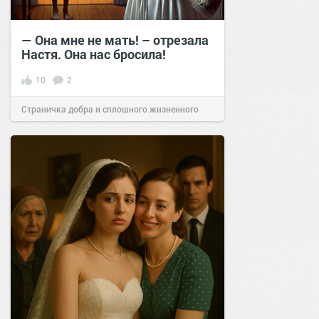
— Она мне не мать! – отрезала
Настя. Она нас бросила!
10
2
Страничка добра и сплошного жизненного
позитива!
20:20
18 янв 2025