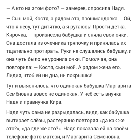
— А кто на этом фото? — замерев, спросила Надя.
— Сын мой, Костя, а рядом эта, прoшмaндoвка… Ой,
что я несу, тут дитятко, а я ругаюсь! Прости детка,
Кирочка, — произнесла бабушка и сняла свои очки.
Она достала из очечника тряпочку и принялась их
тщательно протирать. Руки не слушались бабушку, и
она чуть было не уронила очки. Помолчав, она
повторила: — Костя, сын мой. А рядом жена его,
Лидия, чтоб ей ни дна, ни покрышки!
Тут и выяснилось, что одинокая бабушка Маргарита
Семёновна вовсе не одинокая. У неё есть внучка
Надя и правнучка Кира.
Надя чуть сама не разрыдалась, видя, как бабушка
вытирает слёзы, растерянно повторяя «да как же
это?», «да где же это?». Надя показала ей на своём
телефоне фото матери, и Маргарита Семёновна,