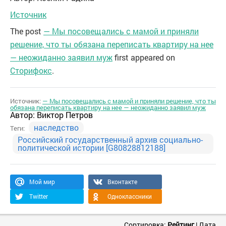
Источник
The post
— Мы посовещались с мамой и приняли
решение, что ты обязана переписать квартиру на нее
— неожиданно заявил муж
first appeared on
Сторифокс
.
Источник:
— Мы посовещались с мамой и приняли решение, что ты
обязана переписать квартиру на нее — неожиданно заявил муж
Автор:
Виктор Петров
наследство
Теги:
Российский государственный архив социально-
политической истории [G80828812188]
Мой мир
Вконтакте
Twitter
Одноклассники
Сортировка:
Рейтинг
|
Дата