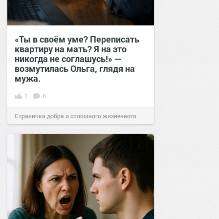
«Ты в своём уме? Переписать
квартиру на мать? Я на это
никогда не соглашусь!» —
возмутилась Ольга, глядя на
мужа.
1
0
Страничка добра и сплошного жизненного
позитива!
12:58
07 апр 2026