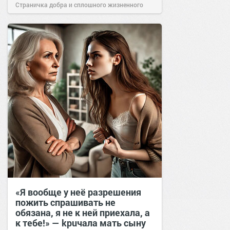
Страничка добра и сплошного жизненного
позитива!
11:39
19 мар 2026
«Я вообще у неё разрешения
пожить спрашивать не
обязана, я не к ней приехала, а
к тебе!» — kрuчала мать сыну