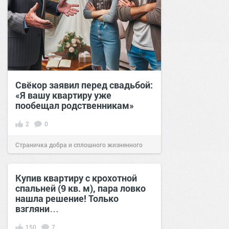
Cвёкор заявил перед свадьбой:
«Я вашу квартиру уже
пообещал родственникам»
2
0
Страничка добра и сплошного жизненного
позитива!
01:17
22 май 2024
Купив квартиру с крохотной
спальней (9 кв. м), пара ловко
нашла решение! Только
взгляни…
150
7