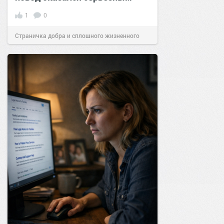
1
0
Страничка добра и сплошного жизненного
позитива!
20:39
09 мар 2026