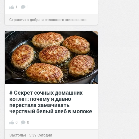
1
1
Страничка добра и сплошного жизненного
позитива!
17:40
03 фев 2025
# Секрет сочных домашних
котлет: почему я давно
перестала замачивать
черствый белый хлеб в молоке
0
0
Застолье
15:39
Сегодня