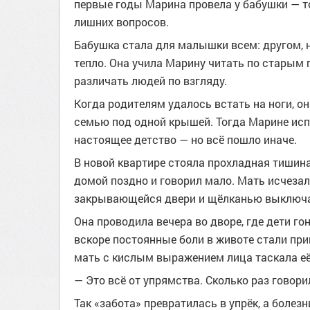
первые годы Марина провела у бабушки — той
лишних вопросов.
Бабушка стала для малышки всем: другом, 
тепло. Она учила Марину читать по старым г
различать людей по взгляду.
Когда родителям удалось встать на ноги, он
семью под одной крышей. Тогда Марине исп
настоящее детство — но всё пошло иначе.
В новой квартире стояла прохладная тишина
домой поздно и говорил мало. Мать исчезал
закрывающейся двери и щёлканью выключате
Она проводила вечера во дворе, где дети гон
вскоре постоянные боли в животе стали при
мать с кислым выражением лица таскала её
— Это всё от упрямства. Сколько раз говори
Так «забота» превратилась в упрёк, а болез