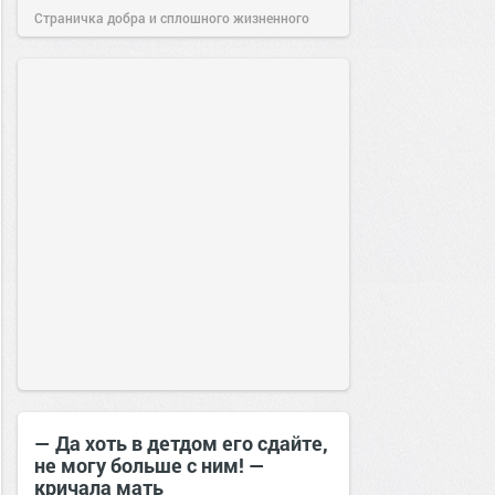
Страничка добра и сплошного жизненного
позитива!
14:37
03 окт 2024
— Да хоть в детдом его сдайте,
не могу больше с ним! —
кричала мать