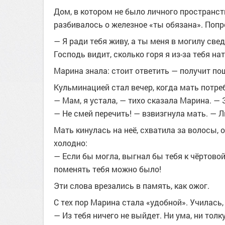
Дом, в котором не было личного пространс
разбивалось о железное «ты обязана». Попр
— Я ради тебя живу, а ты меня в могилу св
Господь видит, сколько горя я из-за тебя на
Марина знала: стоит ответить — получит по
Кульминацией стал вечер, когда мать потре
— Мам, я устала, — тихо сказала Марина. — 
— Не смей перечить! — взвизгнула мать. — 
Мать кинулась на неё, схватила за волосы,
холодно:
— Если бы могла, выгнал бы тебя к чёртовой
поменять тебя можно было!
Эти слова врезались в память, как ожог.
С тех пор Марина стала «удобной». Училась,
— Из тебя ничего не выйдет. Ни ума, ни толку