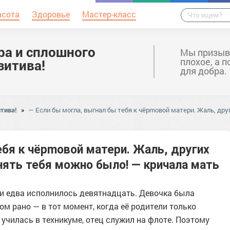
асота
Здоровье
Мастер-класс
ра и сплошного
Мы призыв
плохое, а 
зитива!
для добра.
тива!
»
— Если бы могла, выгнал бы тебя к чёрmовой матери. Жаль, дру
ебя к чёрmовой матери. Жаль, других
нять тебя можно было! — кричала мать
ри едва исполнилось девятнадцать. Девочка была
ом рано — в тот момент, когда её родители только
училась в техникуме, отец служил на флоте. Поэтому