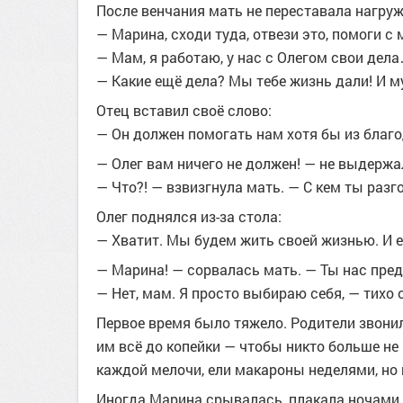
После венчания мать не переставала нагру
— Марина, сходи туда, отвези это, помоги с
— Мам, я работаю, у нас с Олегом свои дел
— Какие ещё дела? Мы тебе жизнь дали! И м
Отец вставил своё слово:
— Он должен помогать нам хотя бы из благо
— Олег вам ничего не должен! — не выдержа
— Что?! — взвизгнула мать. — С кем ты раз
Олег поднялся из-за стола:
— Хватит. Мы будем жить своей жизнью. И ес
— Марина! — сорвалась мать. — Ты нас пре
— Нет, мам. Я просто выбираю себя, — тихо 
Первое время было тяжело. Родители звонил
им всё до копейки — чтобы никто больше не
каждой мелочи, ели макароны неделями, но 
Иногда Марина срывалась, плакала ночами. 