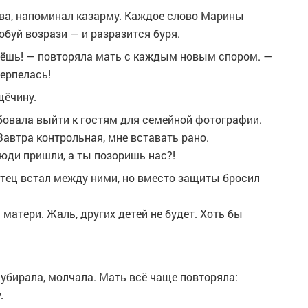
тва, напоминал казарму. Каждое слово Марины
обуй возрази — и разразится буря.
едёшь! — повторяла мать с каждым новым спором. —
терпелась!
щёчину.
бовала выйти к гостям для семейной фотографии.
Завтра контрольная, мне вставать рано.
Люди пришли, а ты позоришь нас?!
 отец встал между ними, но вместо защиты бросил
 матери. Жаль, других детей не будет. Хоть бы
 убирала, молчала. Мать всё чаще повторяла:
.