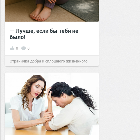
— Лучше, если бы тебя не
было!
0
0
Страничка добра и сплошного жизненного
позитива!
14:20
12 сен 2025