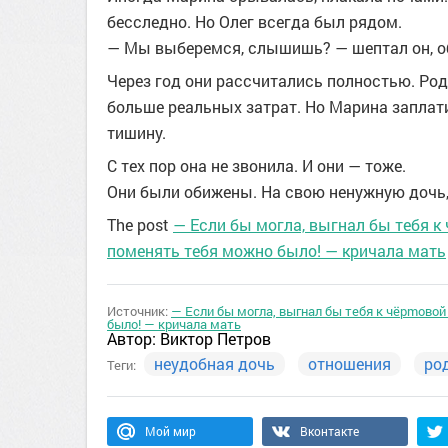
бесследно. Но Олег всегда был рядом.
— Мы выберемся, слышишь? — шептал он, о
Через год они рассчитались полностью. Ро
больше реальных затрат. Но Марина заплати
тишину.
С тех пор она не звонила. И они — тоже.
Они были обижены. На свою ненужную дочь,
The post
— Если бы могла, выгнал бы тебя к 
поменять тебя можно было! — кричала мать
Источник:
— Если бы могла, выгнал бы тебя к чёрmовой
было! — кричала мать
Автор:
Виктор Петров
неудобная дочь
отношения
ро
Теги:
Мой мир
Вконтакте