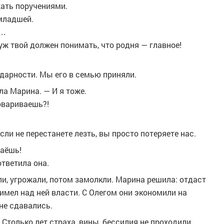
жать поручениями.
 младшей.
а…
уж твой должен понимать, что родня — главное!
дарности. Мы его в семью приняли.
ла Марина. — И я тоже.
говариваешь?!
ли не перестанете лезть, вы просто потеряете нас.
даёшь!
ответила она.
и, угрожали, потом замолкли. Марина решила: отдаст
 имел над ней власти. С Олегом они экономили на
не сдавались.
Столько лет страха, вины, бессилия не проходили