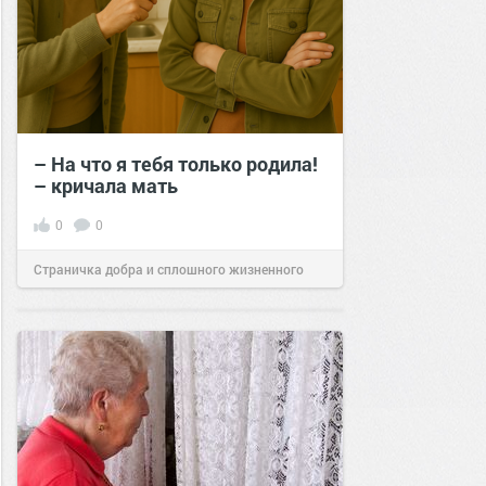
– На что я тебя только родила!
– кричала мать
0
0
Страничка добра и сплошного жизненного
позитива!
17:00
29 сен 2025