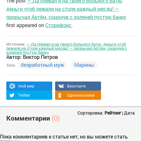
The post
— Да плевал я на твоего больного батю,
деньги чтоб лежали на столе каждый месяц! —
прорычал Артём, смахнув с коленей пустую банку
first appeared on
Сторифокс
.
Источник:
— Да плевал я на твоего больного батю, деньги чтоб
лежали на столе каждый месяц! — прорычал Артём, смахнув с
коленей пустую банку
Автор:
Виктор Петров
безработный муж
Марины
Теги:
Мой мир
Вконтакте
Twitter
Одноклассники
Сортировка:
Рейтинг
|
Дата
Комментарии
(0)
Пока комментариев к статье нет, но вы можете стать