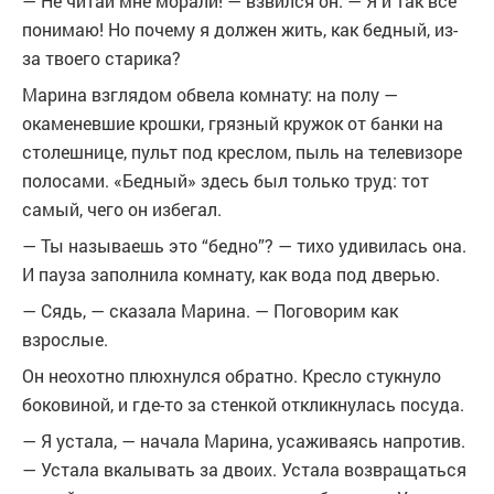
— Не читай мне морали! — взвился он. — Я и так всё
понимаю! Но почему я должен жить, как бедный, из-
за твоего старика?
Марина взглядом обвела комнату: на полу —
окаменевшие крошки, грязный кружок от банки на
столешнице, пульт под креслом, пыль на телевизоре
полосами. «Бедный» здесь был только труд: тот
самый, чего он избегал.
— Ты называешь это “бедно”? — тихо удивилась она.
И пауза заполнила комнату, как вода под дверью.
— Сядь, — сказала Марина. — Поговорим как
взрослые.
Он неохотно плюхнулся обратно. Кресло стукнуло
боковиной, и где-то за стенкой откликнулась посуда.
— Я устала, — начала Марина, усаживаясь напротив.
— Устала вкалывать за двоих. Устала возвращаться