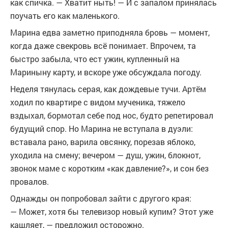
как спичка. — Хватит ныть! — И с запалом принялась
поучать его как маленького.
Марина едва заметно приподняла бровь — момент,
когда даже свекровь всё понимает. Впрочем, та
быстро забыла, что ест ужин, купленный на
Мариныну карту, и вскоре уже обсуждала погоду.
Неделя тянулась серая, как дождевые тучи. Артём
ходил по квартире с видом мученика, тяжело
вздыхал, бормотал себе под нос, будто репетировал
будущий спор. Но Марина не вступала в дуэли:
вставала рано, варила овсянку, порезав яблоко,
уходила на смену; вечером — душ, ужин, блокнот,
звонок маме с коротким «как давление?», и сон без
провалов.
Однажды он попробовал зайти с другого края:
— Может, хотя бы телевизор новый купим? Этот уже
кашляет, — предложил осторожно.