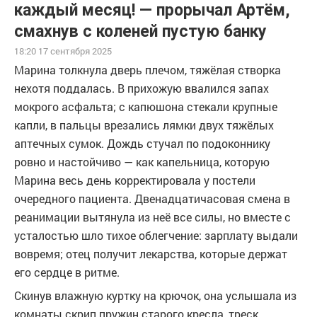
каждый месяц! — прорычал Артём,
смахнув с коленей пустую банку
18:20 17 сентября 2025
Марина толкнула дверь плечом, тяжёлая створка
нехотя поддалась. В прихожую ввалился запах
мокрого асфальта; с капюшона стекали крупные
капли, в пальцы врезались лямки двух тяжёлых
аптечных сумок. Дождь стучал по подоконнику
ровно и настойчиво — как капельница, которую
Марина весь день корректировала у постели
очередного пациента. Двенадцатичасовая смена в
реанимации вытянула из неё все силы, но вместе с
усталостью шло тихое облегчение: зарплату выдали
вовремя; отец получит лекарства, которые держат
его сердце в ритме.
Скинув влажную куртку на крючок, она услышала из
комнаты скрип пружин старого кресла, треск