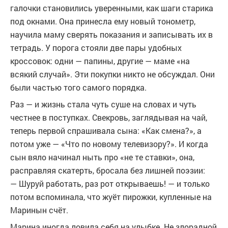
галочки становились уверенными, как шаги старика
под окнами. Она принесла ему новый тонометр,
научила маму сверять показания и записывать их в
тетрадь. У порога стояли две пары удобных
кроссовок: одни — папины, другие — маме «на
всякий случай». Эти покупки никто не обсуждал. Они
были частью того самого порядка.
Раз — и жизнь стала чуть суше на словах и чуть
честнее в поступках. Свекровь, заглядывая на чай,
теперь первой спрашивала сына: «Как смена?», а
потом уже — «Что по новому телевизору?». И когда
сын вяло начинал ныть про «не те ставки», она,
расправляя скатерть, бросала без лишней поэзии:
— Шуруй работать, раз рот открываешь! — и только
потом вспоминала, что жуёт пирожки, купленные на
Маринын счёт.
Марина иногда ловила себя на улыбке. Не злорадной