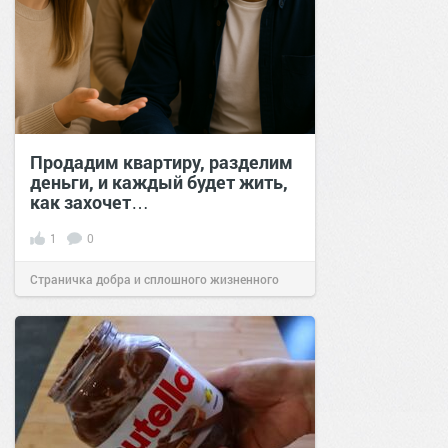
Продадим квартиру, разделим
деньги, и каждый будет жить,
как захочет…
1
0
Страничка добра и сплошного жизненного
позитива!
18:20
01 окт 2025