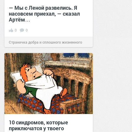
— Мы с Леной развелись. Я
насовсем приехал, — сказал
Артём…
0
0
Страничка добра и сплошного жизненного
позитива!
20:54
24 окт 2024
10 синдромов, которые
приключатся у твоего